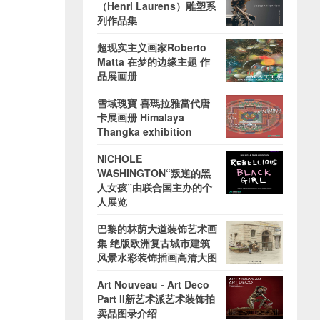
（Henri Laurens）雕塑系
列作品集
超现实主义画家Roberto
Matta 在梦的边缘主题 作
品展画册
雪域瑰寶 喜瑪拉雅當代唐
卡展画册 Himalaya
Thangka exhibition
NICHOLE
WASHINGTON“叛逆的黑
人女孩”由联合国主办的个
人展览
巴黎的林荫大道装饰艺术画
集 绝版欧洲复古城市建筑
风景水彩装饰插画高清大图
Art Nouveau - Art Deco
Part II新艺术派艺术装饰拍
卖品图录介绍