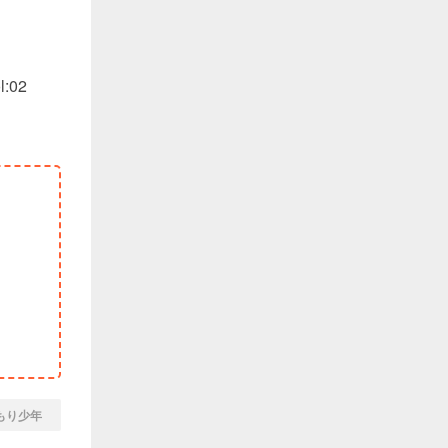
:02
もり少年