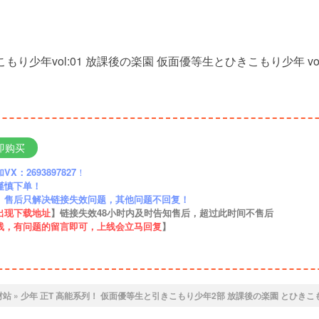
もり少年vol:01 放課後の楽園 仮面優等生とひきこもり少年 vol
即购买
：2693897827
！
谨慎下单！
】售后只解决链接失效问题，其他问题不回复！
出现下载地址
】链接失效48小时内及时告知售后，超过此时间不售后
线，有问题的留言即可，上线会立马回复
】
材站
»
少年 正T 高能系列！ 仮面優等生と引きこもり少年2部 放課後の楽園 とひきこ