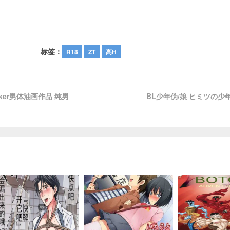
标签：
R18
ZT
高H
lker男体油画作品 纯男
BL少年伪/娘 ヒミツの少年