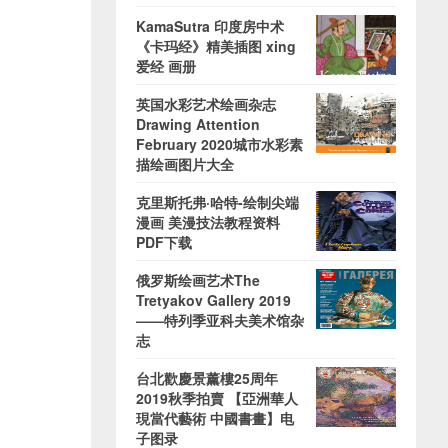
KamaSutra 印度房中术
《卡玛经》精美插图 xing
爱经 画册
英国水彩艺术绘画杂志
Drawing Attention
February 2020城市水彩素
描绘画图片大全
克里斯托弗·哈特-绘制尖端
漫画 美漫技法教程资料
PDF下载
俄罗斯绘画艺术The
Tretyakov Gallery 2019
——特列季亚科夫美术馆杂
志
台北歡慶景薰樓25周年
2019秋季拍賣 【亞洲華人
現當代藝術 中國書畫】电
子图录