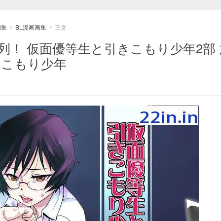
画集
BL漫画画集
正文
>
>
系列！ 仮面優等生と引きこもり少年2部
きこもり少年