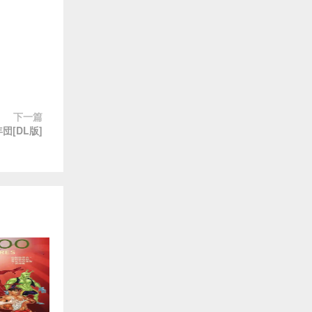
下一篇
団[DL版]