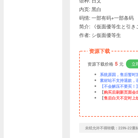
语种: 日文
内页: 黑白
码情: 一部有码+一部条码
简介: 《仮面優等生と引きこ
作者: シ仮面優等生
资源下载
5
资源下载价格
元
立
系统原因，售后暂时加VX
素材站不支持退款，
【不会解压不要买！
【
购买后刷新页面会
【
售后白天不定时上
未经允许不得转载：
22IN-22素