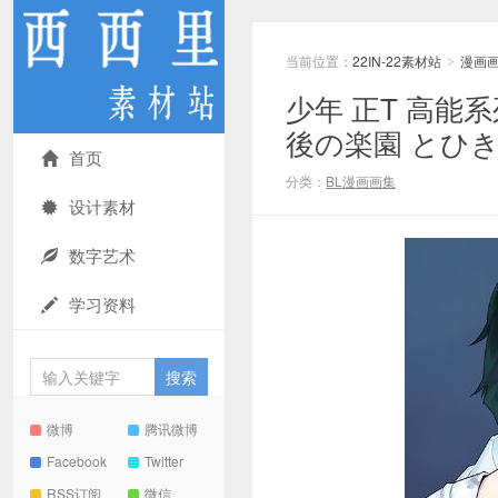
当前位置：
22IN-22素材站
漫画
>
少年 正T 高能
後の楽園 とひ
首页
分类：
BL漫画画集
设计素材
数字艺术
学习资料
微博
腾讯微博
Facebook
Twitter
RSS订阅
微信