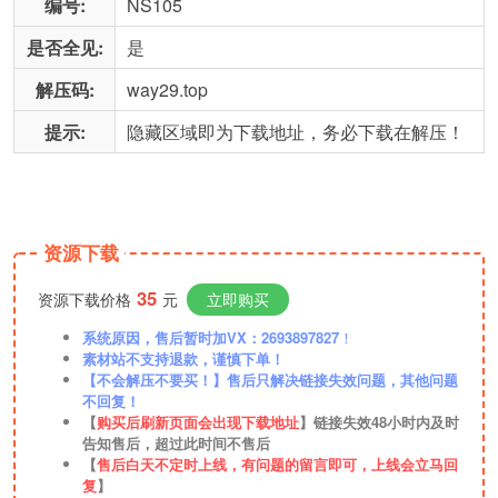
编号:
NS105
是否全见:
是
解压码:
way29.top
提示:
隐藏区域即为下载地址，务必下载在解压！
资源下载
35
资源下载价格
元
立即购买
系统原因，售后暂时加VX：2693897827
！
素材站不支持退款，谨慎下单！
【不会解压不要买！】售后只解决链接失效问题，其他问题
不回复！
【
购买后刷新页面会出现下载地址
】链接失效48小时内及时
告知售后，超过此时间不售后
【
售后白天不定时上线，有问题的留言即可，上线会立马回
复
】