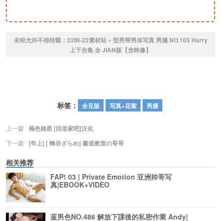
未经允许不得转载：
22IN-22素材站
»
型男帮男体写真 男攝 NO.105 Harry
上下合集 全 JIAN版【含映像】
标签：
全见版
写真+花絮
男摄
上一篇
褐色矮星 [回老家吧]汉化
下一篇
[年上] [ 蜂谷ざらめ] 書道教室の哥哥
相关推荐
FAP! 03 | Private Emotion 亚洲帅哥写
真|EBOOK+VIDEO
蓝男色NO.486 解放下課後的私密作業 Andy|