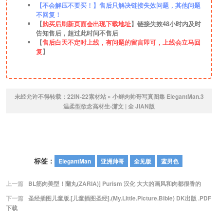
【不会解压不要买！】售后只解决链接失效问题，其他问题
不回复！
【
购买后刷新页面会出现下载地址
】链接失效48小时内及时
告知售后，超过此时间不售后
【
售后白天不定时上线，有问题的留言即可，上线会立马回
复
】
未经允许不得转载：
22IN-22素材站
»
小鲜肉帅哥写真图集 ElegantMan.3
温柔型欲念高材生-潇文 | 全 JIAN版
标签：
ElegantMan
亚洲帅哥
全见版
蓝男色
上一篇
BL筋肉美型！蘭丸(ZARIA)] Purism 汉化 大大的画风和肉都很香的
下一篇
圣经插图儿童版.[儿童插图圣经].(My.Little.Picture.Bible) DK出版 .PDF
下载