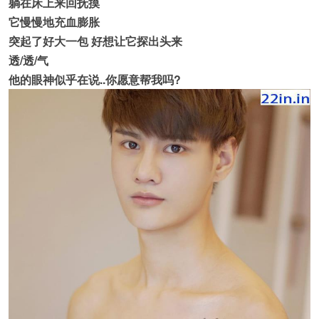
躺在床上来回抚摸
它慢慢地充血膨胀
突起了好大一包 好想让它探出头来
透/透/气
他的眼神似乎在说..你愿意帮我吗?