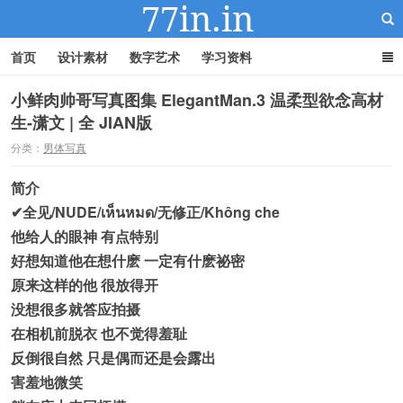
首页
设计素材
数字艺术
学习资料
小鲜肉帅哥写真图集 ElegantMan.3 温柔型欲念高材
生-潇文 | 全 JIAN版
22IN-22素材站
分类：
男体写真
简介
✔全见/NUDE/เห็นหมด/无修正/Không che
他给人的眼神 有点特别
好想知道他在想什麽 一定有什麽祕密
原来这样的他 很放得开
没想很多就答应拍摄
在相机前脱衣 也不觉得羞耻
反倒很自然 只是偶而还是会露出
害羞地微笑