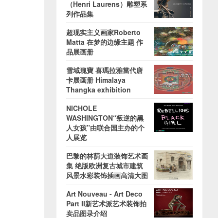
（Henri Laurens）雕塑系
列作品集
超现实主义画家Roberto
Matta 在梦的边缘主题 作
品展画册
雪域瑰寶 喜瑪拉雅當代唐
卡展画册 Himalaya
Thangka exhibition
NICHOLE
WASHINGTON“叛逆的黑
人女孩”由联合国主办的个
人展览
巴黎的林荫大道装饰艺术画
集 绝版欧洲复古城市建筑
风景水彩装饰插画高清大图
Art Nouveau - Art Deco
Part II新艺术派艺术装饰拍
卖品图录介绍