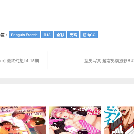
标签：
Penguin Frontie
R18
全彩
无码
筋肉CG
tier] 最终幻想14-15期
型男写真 越南男模摄影BUZZ