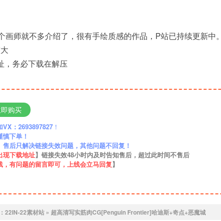
ntier，这个画师就不多介绍了，很有手绘质感的作品，P站已持续更新
较大
地址，务必下载在解压
立即购买
：2693897827
！
谨慎下单！
】售后只解决链接失效问题，其他问题不回复！
出现下载地址
】链接失效48小时内及时告知售后，超过此时间不售后
线，有问题的留言即可，上线会立马回复
】
：
22IN-22素材站
»
超高清写实筋肉CG[Penguin Frontier]哈迪斯+奇点+恶魔城