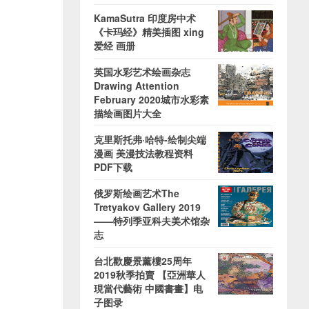
KamaSutra 印度房中术
《卡玛经》精美插图 xing
爱经 画册
英国水彩艺术绘画杂志
Drawing Attention
February 2020城市水彩素
描绘画图片大全
克里斯托弗·哈特-绘制尖端
漫画 美漫技法教程资料
PDF下载
俄罗斯绘画艺术The
Tretyakov Gallery 2019
——特列季亚科夫美术馆杂
志
台北歡慶景薰樓25周年
2019秋季拍賣 【亞洲華人
現當代藝術 中國書畫】电
子图录