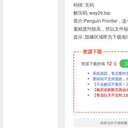
码情: 无码
解压码: way29.top
简介:Penguin Fro
素精度均较高，所以文件
提示: 隐藏区域即为下载
资源下载
12
资源下载价格
元
系统原因，售后暂时加VX
素材站不支持退款，
【不会解压不要买！
【
购买后刷新页面会
【
售后白天不定时上
未经允许不得转载