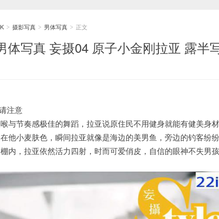
K
摄影写真
男体写真
正文
>
>
>
en男体写真 妄摄04 原子小金刚拉亚 露半
请注意
歌喉与节奏感极佳的舞蹈，拉亚说原住民不用健身就能有健美身
洒在他小麦肤色，瞬间拉亚就像是海边的美男鱼，旁边的钓客纷
到棚内，拉亚依然活力四射，时而可爱俏皮，自信的眼神不失男