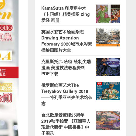
KamaSutra 印度房中术
《卡玛经》精美插图 xing
爱经 画册
英国水彩艺术绘画杂志
Drawing Attention
February 2020城市水彩素
描绘画图片大全
克里斯托弗·哈特-绘制尖端
漫画 美漫技法教程资料
PDF下载
俄罗斯绘画艺术The
Tretyakov Gallery 2019
——特列季亚科夫美术馆杂
志
台北歡慶景薰樓25周年
2019秋季拍賣 【亞洲華人
現當代藝術 中國書畫】电
子图录