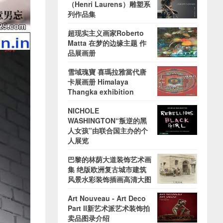
（Henri Laurens）雕塑系
列作品集
超现实主义画家Roberto
Matta 在梦的边缘主题 作
品展画册
雪域瑰寶 喜瑪拉雅當代唐
卡展画册 Himalaya
Thangka exhibition
NICHOLE
WASHINGTON“叛逆的黑
人女孩”由联合国主办的个
人展览
巴黎的林荫大道装饰艺术画
集 绝版欧洲复古城市建筑
风景水彩装饰插画高清大图
Art Nouveau - Art Deco
Part II新艺术派艺术装饰拍
卖品图录介绍