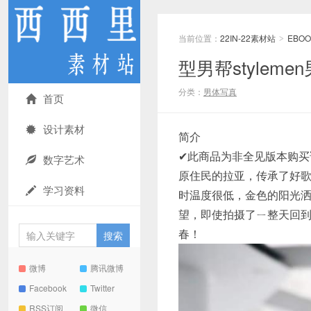
当前位置：
22IN-22素材站
EBOO
>
型男帮stylem
分类：
男体写真
首页
设计素材
简介
✔此商品为非全见版本购买
数字艺术
原住民的拉亚，传承了好
学习资料
时温度很低，金色的阳光
望，即使拍摄了ㄧ整天回
春！
微博
腾讯微博
Facebook
Twitter
RSS订阅
微信