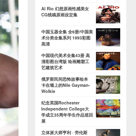
Al Rio 幻想原画性感美女
CG线稿原画设定集
中国玉器全集 全6册/中国美
术分类全集系列 1993彩图
高清
中国现代美术全集43册 高
清彩图台湾版 绘画雕塑工
艺建筑艺术
俄罗斯民间恐怖故事绘本
卡在墙上的Nile Gayman-
Wolkie
纪念英国Rochester
Independent College大
学成立35周年学生作品巡回
展
立体派大师亨利 · 劳伦斯