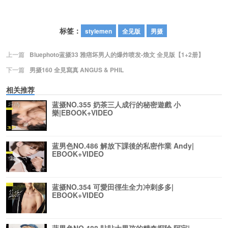
标签：
stylemen
全见版
男摄
上一篇
Bluephoto蓝摄33 雅痞坏男人的爆炸喷发-煥文 全見版【1+2册】
下一篇
男摄160 全見寫真 ANGUS & PHIL
相关推荐
蓝摄NO.355 奶茶三人成行的秘密遊戲 小
樂|EBOOK+VIDEO
蓝男色NO.486 解放下課後的私密作業 Andy|
EBOOK+VIDEO
蓝摄NO.354 可愛田徑生全力冲刺多多|
EBOOK+VIDEO