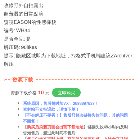
收錄野外自拍露出
超羞澀的日常點滴
窺視EASON的性感樣貌
编号: WH34
是否全见: 是
解压码: 90likes
提示: 隐藏区域即为下载地址，7z格式手机端建议ZArchiver
解压
资源下载
10
资源下载价格
元
立即购买
系统原因，售后暂时加VX：2693897827
！
素材站不支持退款，谨慎下单！
【不会解压不要买！】售后只解决链接失效问题，其他问题
不回复！
【
购买后刷新页面会出现下载地址
】链接失效48小时内及时
告知售后，超过此时间不售后
【
售后白天不定时上线，有问题的留言即可，上线会立马回