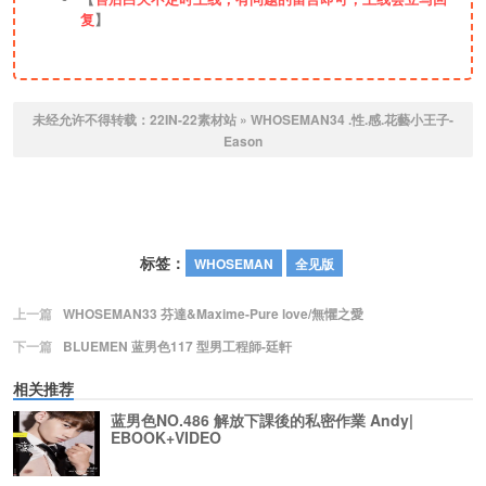
复
】
未经允许不得转载：
22IN-22素材站
»
WHOSEMAN34 .性.感.花藝小王子-
Eason
标签：
WHOSEMAN
全见版
上一篇
WHOSEMAN33 芬達&Maxime-Pure love/無懼之愛
下一篇
BLUEMEN 蓝男色117 型男工程師-廷軒
相关推荐
蓝男色NO.486 解放下課後的私密作業 Andy|
EBOOK+VIDEO