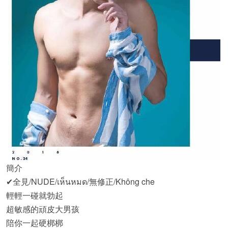
簡介
✔全見/NUDE/เห็นหมด/無修正/Không che
輕輕一碰就勃起
超敏感的頑皮大男孩
陪你一起硬梆梆