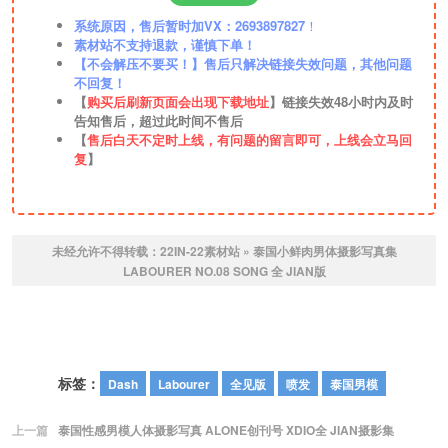
系统原因，售后暂时加VX：2693897827
！
素材站不支持退款，谨慎下单！
【不会解压不要买！】售后只解决链接失效问题，其他问题
不回复！
【
购买后刷新页面会出现下载地址
】链接失效48小时内及时
告知售后，超过此时间不售后
【
售后白天不定时上线，有问题的留言即可，上线会立马回
复
】
未经允许不得转载：
22IN-22素材站
»
泰国小鲜肉男体摄影写真集
LABOURER NO.08 SONG 全 JIAN版
标签：
Dash
Labourer
全见版
喷发
泰国男模
上一篇
泰国性感男模人体摄影写真 ALONE创刊号 XDIO全 JIAN摄影集