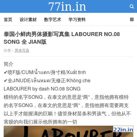
首页
设计素材
数字艺术
学习资料
泰国小鲜肉男体摄影写真集 LABOURER NO.08
SONG 全 JIAN版
22IN-22素材站
分类：
男体写真
简介
✔喷F版/CUM/น้ำแตก/身寸精/Xuất tinh
✔全J/NUDE/เห็นหมด/无修正/Không che
LABOURER by dash NO.08 SONG
模特的名字SONG，在泰文的意思是“两”，意指他拥有模特
的名字SONG，在泰文的意思是“两”，意指他拥有需要两支
以上手才能握满的巨鵰！儘管身材苗条和男孩气，但他从不
害臊的向我们展示他所拥有的一切