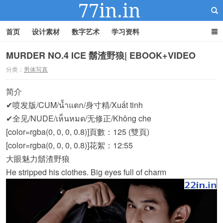
首页
设计素材
数字艺术
学习资料
MURDER NO.4 ICE 鬍渣野狼| EBOOK+VIDEO
分类：
男体写真
22IN-22素材站
简介
✔喷发版/CUM/น้ำแตก/身寸精/Xuất tinh
✔全见/NUDE/เห็นหมด/无修正/Không che
[color=rgba(0, 0, 0, 0.8)]
頁數：125 (雙頁)
[color=rgba(0, 0, 0, 0.8)]
花絮：12:55
大眼魅力鬍渣野狼
He stripped his clothes. Big eyes full of charm