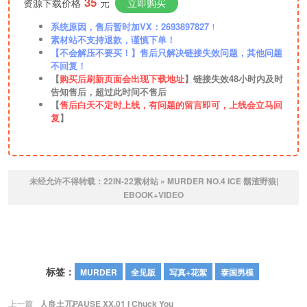
35
资源下载价格
元
立即购买
系统原因，售后暂时加VX：2693897827
！
素材站不支持退款，谨慎下单！
【不会解压不要买！】售后只解决链接失效问题，其他问题
不回复！
【
购买后刷新页面会出现下载地址
】链接失效48小时内及时
告知售后，超过此时间不售后
【
售后白天不定时上线，有问题的留言即可，上线会立马回
复
】
未经允许不得转载：
22IN-22素材站
»
MURDER NO.4 ICE 鬍渣野狼|
EBOOK+VIDEO
标签：
MURDER
全见版
写真+花絮
泰国男模
上一篇
人良土兀PAUSE XX.01 I Chuck You