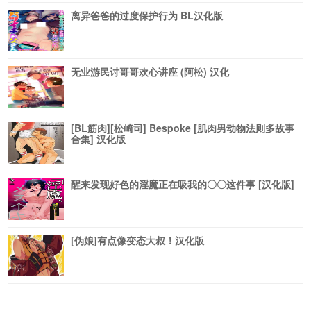
离异爸爸的过度保护行为 BL汉化版
无业游民讨哥哥欢心讲座 (阿松) 汉化
[BL筋肉][松崎司] Bespoke [肌肉男动物法则多故事
合集] 汉化版
醒来发现好色的淫魔正在吸我的〇〇这件事 [汉化版]
[伪娘]有点像变态大叔！汉化版