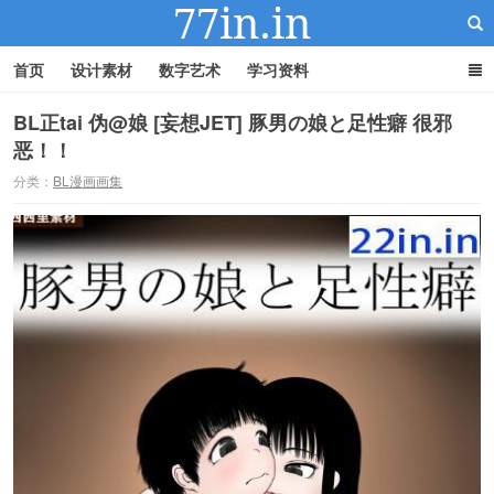
首页
设计素材
数字艺术
学习资料
BL正tai 伪@娘 [妄想JET] 豚男の娘と足性癖 很邪
恶！！
22IN-22素材站
分类：
BL漫画画集