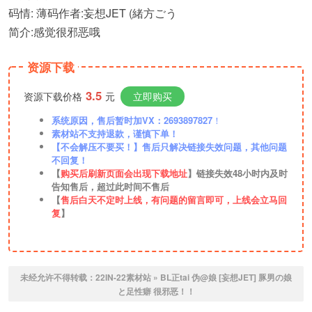
码情: 薄码作者:妄想JET (緒方ごう
简介:感觉很邪恶哦
资源下载
3.5
资源下载价格
元
立即购买
系统原因，售后暂时加VX：2693897827
！
素材站不支持退款，谨慎下单！
【不会解压不要买！】售后只解决链接失效问题，其他问题
不回复！
【
购买后刷新页面会出现下载地址
】链接失效48小时内及时
告知售后，超过此时间不售后
【
售后白天不定时上线，有问题的留言即可，上线会立马回
复
】
未经允许不得转载：
22IN-22素材站
»
BL正tai 伪@娘 [妄想JET] 豚男の娘
と足性癖 很邪恶！！