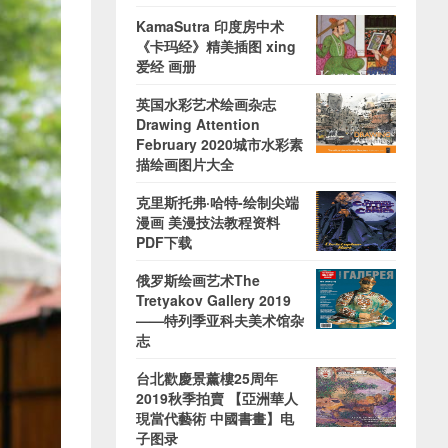
KamaSutra 印度房中术
《卡玛经》精美插图 xing
爱经 画册
英国水彩艺术绘画杂志
Drawing Attention
February 2020城市水彩素
描绘画图片大全
克里斯托弗·哈特-绘制尖端
漫画 美漫技法教程资料
PDF下载
俄罗斯绘画艺术The
Tretyakov Gallery 2019
——特列季亚科夫美术馆杂
志
台北歡慶景薰樓25周年
2019秋季拍賣 【亞洲華人
現當代藝術 中國書畫】电
子图录