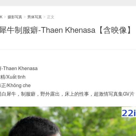
K
摄影写真
男体写真
正文
>
>
>
 白犀牛制服癖-Thaen Khenasa【含映像】
Thaen Khenasa
Xuất tinh
正/Không che
精"壮男白犀牛，制服癖，野外露出，床上的性事，超激情写真集GV