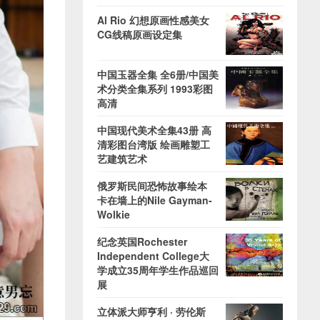
Al Rio 幻想原画性感美女
CG线稿原画设定集
中国玉器全集 全6册/中国美
术分类全集系列 1993彩图
高清
中国现代美术全集43册 高
清彩图台湾版 绘画雕塑工
艺建筑艺术
俄罗斯民间恐怖故事绘本
卡在墙上的Nile Gayman-
Wolkie
纪念英国Rochester
Independent College大
学成立35周年学生作品巡回
展
立体派大师亨利 · 劳伦斯