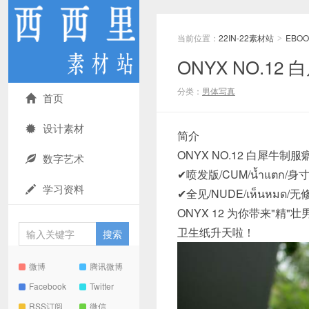
当前位置：
22IN-22素材站
EBOO
>
ONYX NO.12
分类：
男体写真
首页
设计素材
简介
ONYX NO.12 白犀牛制服癖-
数字艺术
✔喷发版/CUM/น้ำแตก/身寸精/
学习资料
✔全见/NUDE/เห็นหมด/无修
ONYX 12 为你带来"
卫生纸升天啦！
微博
腾讯微博
Facebook
Twitter
RSS订阅
微信