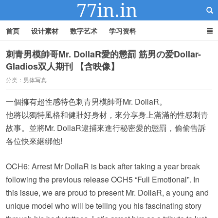
首页
设计素材
数字艺术
学习资料
刺青男模帥哥Mr. DollaR愛的懲罰 筋男の爱Dollar-
Gladios双人期刊 【含映像】
22IN-22素材站
分类：
男体写真
一個擁有超性感特色刺青男模帥哥Mr. DollaR。
他將以獨特風格和健壯好身材，來分享身上滿滿的性感刺青
故事。並將Mr. DollaR逮捕來進行秘密愛的懲罰，偷偷告訴
各位快來綑綁他!
OCH6: Arrest Mr DollaR is back after taking a year break
following the previous release OCH5 “Full Emotional”. In
this issue, we are proud to present Mr. DollaR, a young and
unique model who will be telling you his fascinating story