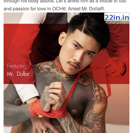
through his body tattoos. Let’s arrest him as a tribute to lust
and passion for love in OCH6: Arrest Mr. DollaR.