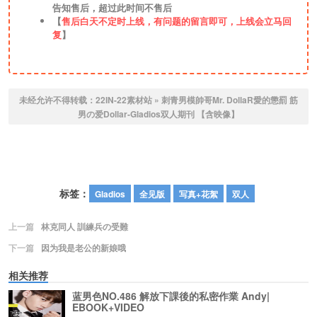
告知售后，超过此时间不售后
【
售后白天不定时上线，有问题的留言即可，上线会立马回
复
】
未经允许不得转载：
22IN-22素材站
»
刺青男模帥哥Mr. DollaR愛的懲罰 筋
男の爱Dollar-Gladios双人期刊 【含映像】
标签：
Gladios
全见版
写真+花絮
双人
上一篇
林克同人 訓練兵の受難
下一篇
因为我是老公的新娘哦
相关推荐
蓝男色NO.486 解放下課後的私密作業 Andy|
EBOOK+VIDEO