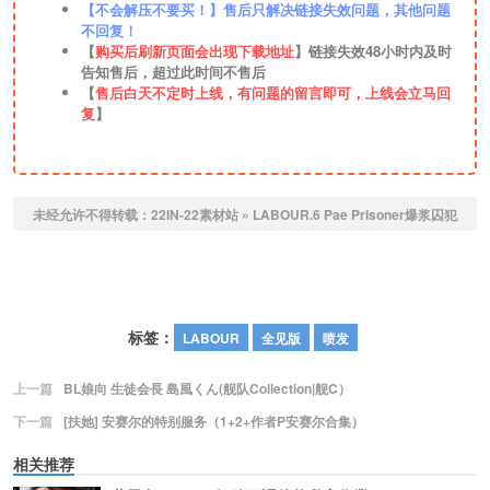
【不会解压不要买！】售后只解决链接失效问题，其他问题
不回复！
【
购买后刷新页面会出现下载地址
】链接失效48小时内及时
告知售后，超过此时间不售后
【
售后白天不定时上线，有问题的留言即可，上线会立马回
复
】
未经允许不得转载：
22IN-22素材站
»
LABOUR.6 Pae Prisoner爆浆囚犯
标签：
LABOUR
全见版
喷发
上一篇
BL娘向 生徒会長 島風くん(舰队Collection|舰C）
下一篇
[扶她] 安赛尔的特别服务（1+2+作者P安赛尔合集）
相关推荐