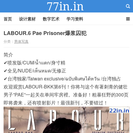
首页
设计素材
数字艺术
学习资料
LABOUR.6 Pae Prisoner爆浆囚犯
分类：
男体写真
22IN-22素材站
简介
✔喷发版/CUM/น้ำแตก/身寸精
✔全见/NUDE/เห็นหมด/无修正
✔台湾独家/Taiwan exclusive/ฉบับพิเศษไต้หวัน /台湾独占
欢迎观赏LABOUR-BKK第6刊！你将与这个有著刺青的健壮
男子”PAE”一起关在单间牢房裡。准备好！粗暴狂野的300页
即将袭来，还有喷射影片！最强新刊，不要错过！