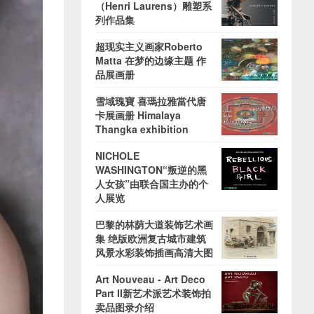
（Henri Laurens）雕塑系
列作品集
超现实主义画家Roberto
Matta 在梦的边缘主题 作
品展画册
雪域瑰寶 喜瑪拉雅當代唐
卡展画册 Himalaya
Thangka exhibition
NICHOLE
WASHINGTON“叛逆的黑
人女孩”由联合国主办的个
人展览
巴黎的林荫大道装饰艺术画
集 绝版欧洲复古城市建筑
风景水彩装饰插画高清大图
Art Nouveau - Art Deco
Part II新艺术派艺术装饰拍
卖品图录介绍