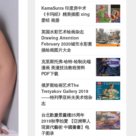
KamaSutra 印度房中术
《卡玛经》精美插图 xing
爱经 画册
英国水彩艺术绘画杂志
Drawing Attention
February 2020城市水彩素
描绘画图片大全
克里斯托弗·哈特-绘制尖端
漫画 美漫技法教程资料
PDF下载
俄罗斯绘画艺术The
Tretyakov Gallery 2019
——特列季亚科夫美术馆杂
志
台北歡慶景薰樓25周年
2019秋季拍賣 【亞洲華人
現當代藝術 中國書畫】电
子图录