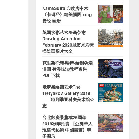
KamaSutra 印度房中术
《卡玛经》精美插图 xing
爱经 画册
英国水彩艺术绘画杂志
Drawing Attention
February 2020城市水彩素
描绘画图片大全
克里斯托弗·哈特-绘制尖端
漫画 美漫技法教程资料
PDF下载
俄罗斯绘画艺术The
Tretyakov Gallery 2019
——特列季亚科夫美术馆杂
志
台北歡慶景薰樓25周年
2019秋季拍賣 【亞洲華人
現當代藝術 中國書畫】电
子图录