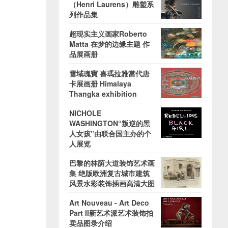
（Henri Laurens）雕塑系
列作品集
超现实主义画家Roberto
Matta 在梦的边缘主题 作
品展画册
雪域瑰寶 喜瑪拉雅當代唐
卡展画册 Himalaya
Thangka exhibition
NICHOLE
WASHINGTON“叛逆的黑
人女孩”由联合国主办的个
人展览
巴黎的林荫大道装饰艺术画
集 绝版欧洲复古城市建筑
风景水彩装饰插画高清大图
Art Nouveau - Art Deco
Part II新艺术派艺术装饰拍
卖品图录介绍