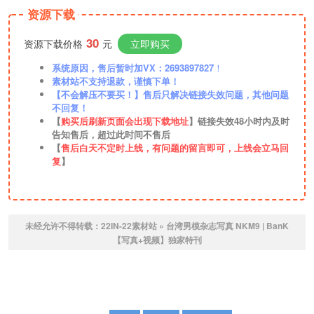
资源下载
30
资源下载价格
元
立即购买
系统原因，售后暂时加VX：2693897827
！
素材站不支持退款，谨慎下单！
【不会解压不要买！】售后只解决链接失效问题，其他问题
不回复！
【
购买后刷新页面会出现下载地址
】链接失效48小时内及时
告知售后，超过此时间不售后
【
售后白天不定时上线，有问题的留言即可，上线会立马回
复
】
未经允许不得转载：
22IN-22素材站
»
台湾男模杂志写真 NKM9 | BanK
【写真+视频】独家特刊