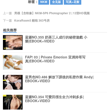
标签：
NKM
全见版
写真+花絮
上一篇
男模【含映像】NKM-SP6 Photographer 2 | 12部HD视频
下一篇
KoraRoom5 酷啦 363号房
相关推荐
蓝摄NO.355 奶茶三人成行的秘密遊戲 小
樂|EBOOK+VIDEO
FAP! 03 | Private Emotion 亚洲帅哥写
真|EBOOK+VIDEO
蓝男色NO.486 解放下課後的私密作業 Andy|
EBOOK+VIDEO
蓝摄NO.354 可愛田徑生全力冲刺多多|
EBOOK+VIDEO