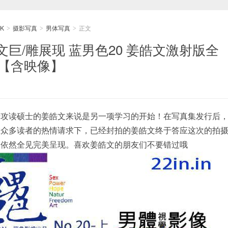
K
摄影写真
男体写真
正文
>
>
>
巨/雕展现 蓝男色20 姜皓文激射版全
）【含映像】
始攻读硕士的姜皓文来说是另一项学习的开始！在写真集发行后
在众多读者的热情请求下，已经封拍的姜皓文终于答应这次的拍
，依然全见完美呈现。喜欢姜皓文的朋友们不要错过哦