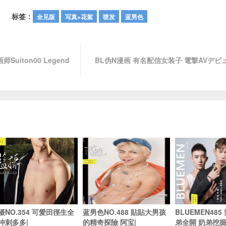
标签：
全见版
写真+花絮
喷发
蓝男色
uiton00 Legend
BL伪N漫画 有名配信女装子 電撃AVデビ
摄NO.354 可愛田徑生全
蓝男色NO.488 貼貼大男孩
BLUEMEN48
冲刺多多|
的精奇探險 阿宝|
弟全開 奶弟挖掘 