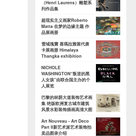
（Henri Laurens）雕塑系
列作品集
超现实主义画家Roberto
Matta 在梦的边缘主题 作
品展画册
雪域瑰寶 喜瑪拉雅當代唐
卡展画册 Himalaya
Thangka exhibition
NICHOLE
WASHINGTON“叛逆的黑
人女孩”由联合国主办的个
人展览
巴黎的林荫大道装饰艺术画
集 绝版欧洲复古城市建筑
风景水彩装饰插画高清大图
Art Nouveau - Art Deco
Part II新艺术派艺术装饰拍
卖品图录介绍