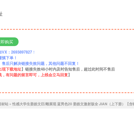
址
立即购买
：2693897827
！
谨慎下单！
】售后只解决链接失效问题，其他问题不回复！
出现下载地址
】链接失效48小时内及时告知售后，超过此时间不售后
线，有问题的留言即可，上线会立马回复
】
2素材站
»
性感大学生姜皓文巨/雕展现 蓝男色20 姜皓文激射版全 JIAN（上下册）【含