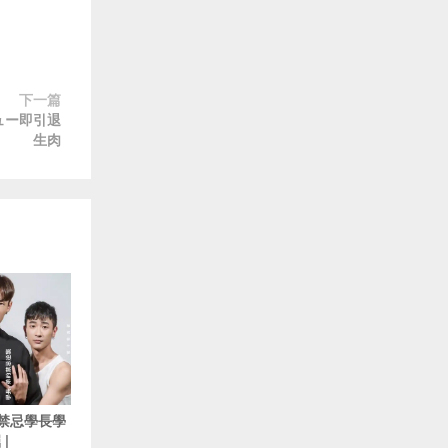
下一篇
ュー即引退
生肉
5 禁忌學長學
|