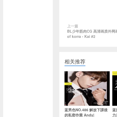
上一篇
BL少年筋肉CG 高清画质外网画师S
of korra - Kai #2
相关推荐
蓝男色NO.486 解放下課後
蓝
的私密作業 Andy|
力