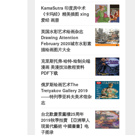
KamaSutra 印度房中术
《卡玛经》精美插图 xing
爱经 画册
英国水彩艺术绘画杂志
Drawing Attention
February 2020城市水彩素
描绘画图片大全
克里斯托弗·哈特-绘制尖端
漫画 美漫技法教程资料
PDF下载
俄罗斯绘画艺术The
Tretyakov Gallery 2019
——特列季亚科夫美术馆杂
志
台北歡慶景薰樓25周年
2019秋季拍賣 【亞洲華人
現當代藝術 中國書畫】电
子图录