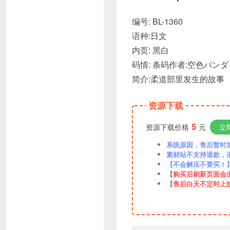
编号: BL-1360
语种:日文
内页: 黑白
码情: 条码作者:空色パンダ
简介:柔道部里发生的故事
资源下载
5
资源下载价格
元
立
系统原因，售后暂时加VX
素材站不支持退款，
【不会解压不要买！
【
购买后刷新页面会
【
售后白天不定时上