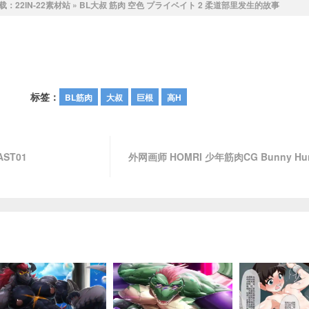
载：
22IN-22素材站
»
BL大叔 筋肉 空色 プライベイト 2 柔道部里发生的故事
标签：
BL筋肉
大叔
巨根
高H
ST01
外网画师 HOMRI 少年筋肉CG Bunny Hu