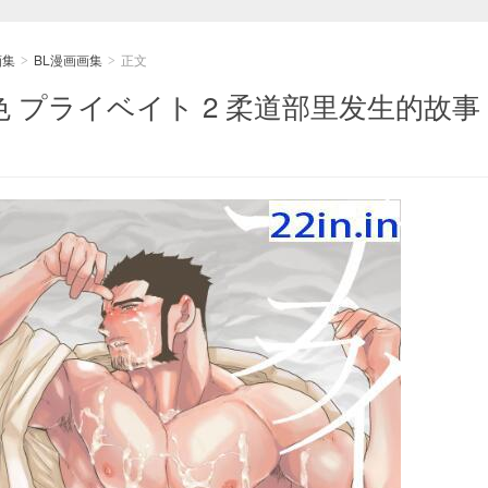
画集
BL漫画画集
正文
>
>
空色 プライベイト 2 柔道部里发生的故事