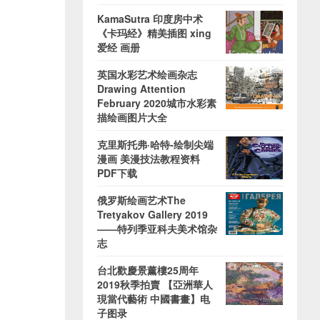
KamaSutra 印度房中术
《卡玛经》精美插图 xing
爱经 画册
英国水彩艺术绘画杂志
Drawing Attention
February 2020城市水彩素
描绘画图片大全
克里斯托弗·哈特-绘制尖端
漫画 美漫技法教程资料
PDF下载
俄罗斯绘画艺术The
Tretyakov Gallery 2019
——特列季亚科夫美术馆杂
志
台北歡慶景薰樓25周年
2019秋季拍賣 【亞洲華人
現當代藝術 中國書畫】电
子图录