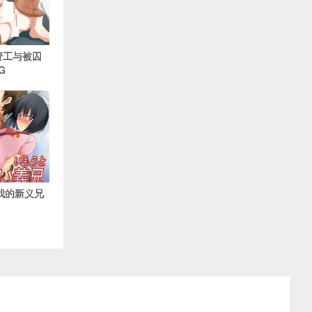
水管工与被囚
G
 我的新义兄