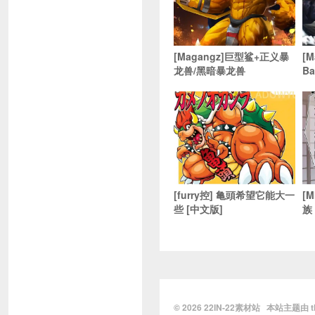
[Magangz]巨型鲨+正义暴
[
龙兽/黑暗暴龙兽
Ba
[furry控] 亀頭希望它能大一
[
些 [中文版]
族
© 2026
22IN-22素材站
本站主题由