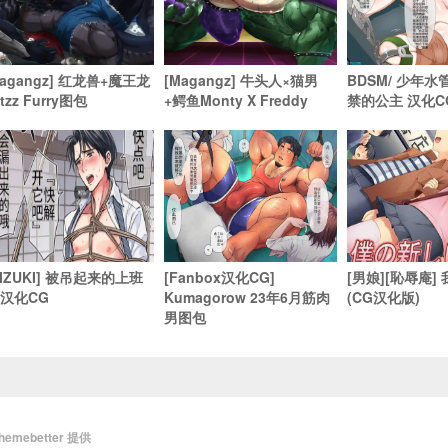
Magangz] 红龙兽+魔王龙
[Magangz] 牛头人×猫男
BDSM/ 少年
tzz Furry图包
+鳄鱼Monty X Freddy
禁的公主 汉化C
MIZUKI] 被吊起来的上班
[Fanbox汉化CG]
[男娘][恥辱庵]
 汉化CG
Kumagorow 23年6月筋肉
(CG汉化版)
男图包
themebetter
提供