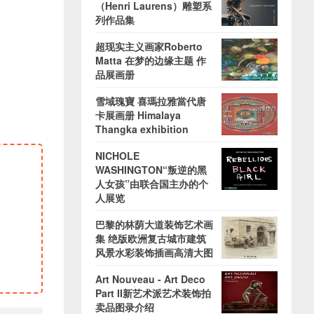
（Henri Laurens）雕塑系
列作品集
超现实主义画家Roberto
Matta 在梦的边缘主题 作
品展画册
雪域瑰寶 喜瑪拉雅當代唐
卡展画册 Himalaya
Thangka exhibition
NICHOLE
WASHINGTON“叛逆的黑
人女孩”由联合国主办的个
人展览
巴黎的林荫大道装饰艺术画
集 绝版欧洲复古城市建筑
风景水彩装饰插画高清大图
Art Nouveau - Art Deco
Part II新艺术派艺术装饰拍
卖品图录介绍