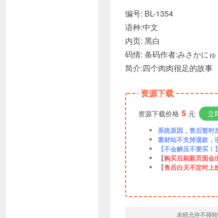
编号: BL-1354
语种:中文
内页: 黑白
码情: 条码作者:みさかにゅ
简介:四个肉肉很足的故事
资源下载
5
资源下载价格
元
立
系统原因，售后暂时加VX
素材站不支持退款，
【不会解压不要买！
【
购买后刷新页面会
【
售后白天不定时上
未经允许不得转