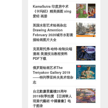
KamaSutra 印度房中术
《卡玛经》精美插图 xing
爱经 画册
英国水彩艺术绘画杂志
Drawing Attention
February 2020城市水彩素
描绘画图片大全
克里斯托弗·哈特-绘制尖端
漫画 美漫技法教程资料
PDF下载
俄罗斯绘画艺术The
Tretyakov Gallery 2019
——特列季亚科夫美术馆杂
志
台北歡慶景薰樓25周年
2019秋季拍賣 【亞洲華人
現當代藝術 中國書畫】电
子图录