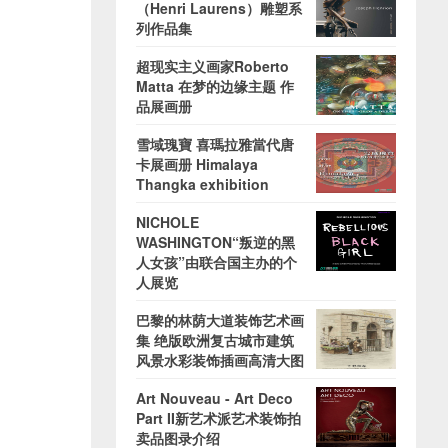
（Henri Laurens）雕塑系
列作品集
超现实主义画家Roberto
Matta 在梦的边缘主题 作
品展画册
雪域瑰寶 喜瑪拉雅當代唐
卡展画册 Himalaya
Thangka exhibition
NICHOLE
WASHINGTON“叛逆的黑
人女孩”由联合国主办的个
人展览
巴黎的林荫大道装饰艺术画
集 绝版欧洲复古城市建筑
风景水彩装饰插画高清大图
Art Nouveau - Art Deco
Part II新艺术派艺术装饰拍
卖品图录介绍