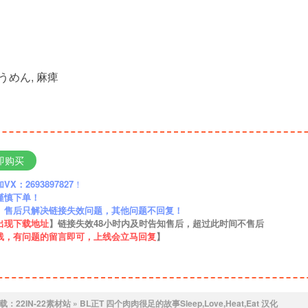
うめん, 麻痺
即购买
：2693897827
！
谨慎下单！
】售后只解决链接失效问题，其他问题不回复！
出现下载地址
】链接失效48小时内及时告知售后，超过此时间不售后
线，有问题的留言即可，上线会立马回复
】
载：
22IN-22素材站
»
BL正T 四个肉肉很足的故事Sleep,Love,Heat,Eat 汉化