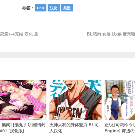
标签：
R18
汉化
美型
恋爱1-4完结 汉化 圣
BL肥肉 女装 扶/她 麻天
BL筋肉] [墨丸まり]催情药
火神大我的身体魅力 BL同
正/太[司馬ゆうじ/
#01 [汉化版]
人汉化
Engine] 海辺