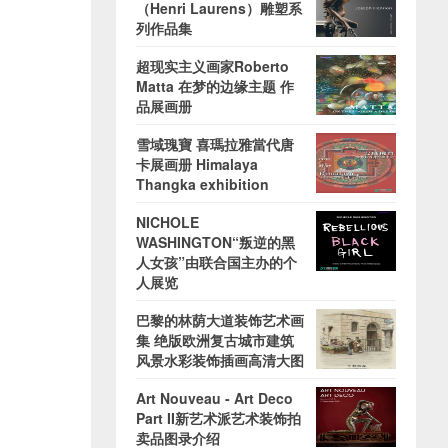
（Henri Laurens）雕塑系
列作品集
超现实主义画家Roberto
Matta 在梦的边缘主题 作
品展画册
雪域瑰寶 喜瑪拉雅當代唐
卡展画册 Himalaya
Thangka exhibition
NICHOLE
WASHINGTON“叛逆的黑
人女孩”由联合国主办的个
人展览
巴黎的林荫大道装饰艺术画
集 绝版欧洲复古城市建筑
风景水彩装饰插画高清大图
Art Nouveau - Art Deco
Part II新艺术派艺术装饰拍
卖品图录介绍