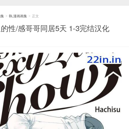
画集
BL漫画画集
正文
>
>
的性/感哥哥同居5天 1-3完结汉化