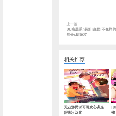
上一篇
BL暗黑系 漫画 [森世]不像样的
母受x病娇攻
相关推荐
无业游民讨哥哥欢心讲座
[
(阿松) 汉化
物 