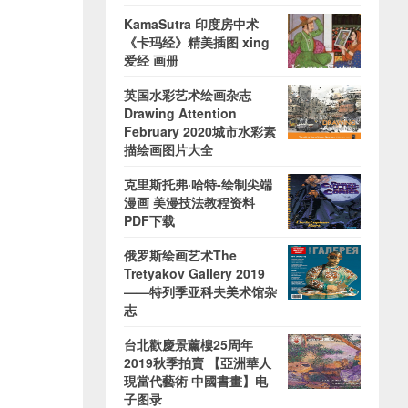
KamaSutra 印度房中术
《卡玛经》精美插图 xing
爱经 画册
英国水彩艺术绘画杂志
Drawing Attention
February 2020城市水彩素
描绘画图片大全
克里斯托弗·哈特-绘制尖端
漫画 美漫技法教程资料
PDF下载
俄罗斯绘画艺术The
Tretyakov Gallery 2019
——特列季亚科夫美术馆杂
志
台北歡慶景薰樓25周年
2019秋季拍賣 【亞洲華人
現當代藝術 中國書畫】电
子图录