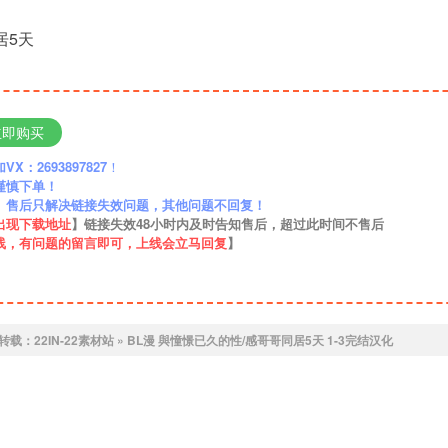
居5天
立即购买
：2693897827
！
谨慎下单！
】售后只解决链接失效问题，其他问题不回复！
出现下载地址
】链接失效48小时内及时告知售后，超过此时间不售后
线，有问题的留言即可，上线会立马回复
】
转载：
22IN-22素材站
»
BL漫 與憧憬已久的性/感哥哥同居5天 1-3完结汉化