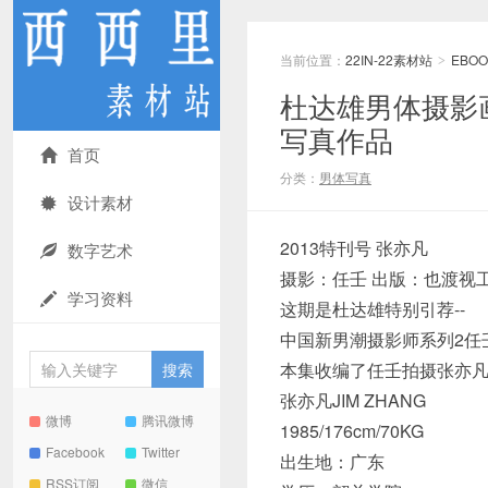
当前位置：
22IN-22素材站
EBOO
>
杜达雄男体摄影画
写真作品
首页
分类：
男体写真
设计素材
2013特刊号 张亦凡
数字艺术
摄影：任壬 出版：也渡视
学习资料
这期是杜达雄特别引荐--
中国新男潮摄影师系列2任
本集收编了任壬拍摄张亦凡从
张亦凡JIM ZHANG
微博
腾讯微博
1985/176cm/70KG
Facebook
Twitter
出生地：广东
RSS订阅
微信