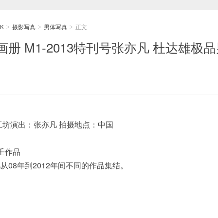
K
摄影写真
男体写真
正文
>
>
>
册 M1-2013特刊号张亦凡 杜达雄极
工坊演出：张亦凡 拍摄地点：中国
壬作品
08年到2012年间不同的作品集结。