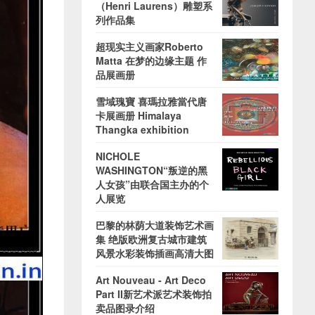
（Henri Laurens）雕塑系
列作品集
超现实主义画家Roberto
Matta 在梦的边缘主题 作
品展画册
雪域瑰寶 喜瑪拉雅當代唐
卡展画册 Himalaya
Thangka exhibition
NICHOLE
WASHINGTON“叛逆的黑
人女孩”由联合国主办的个
人展览
巴黎的林荫大道装饰艺术画
集 绝版欧洲复古城市建筑
风景水彩装饰插画高清大图
Art Nouveau - Art Deco
Part II新艺术派艺术装饰拍
卖品图录介绍