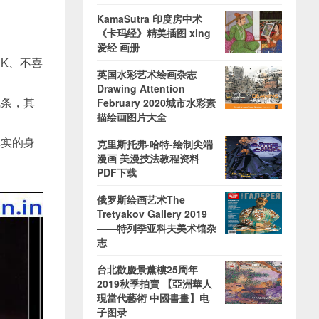
KamaSutra 印度房中术
《卡玛经》精美插图 xing
爱经 画册
K、不喜
英国水彩艺术绘画杂志
Drawing Attention
线条，其
February 2020城市水彩素
描绘画图片大全
真实的身
克里斯托弗·哈特-绘制尖端
漫画 美漫技法教程资料
PDF下载
俄罗斯绘画艺术The
Tretyakov Gallery 2019
——特列季亚科夫美术馆杂
志
台北歡慶景薰樓25周年
2019秋季拍賣 【亞洲華人
現當代藝術 中國書畫】电
子图录