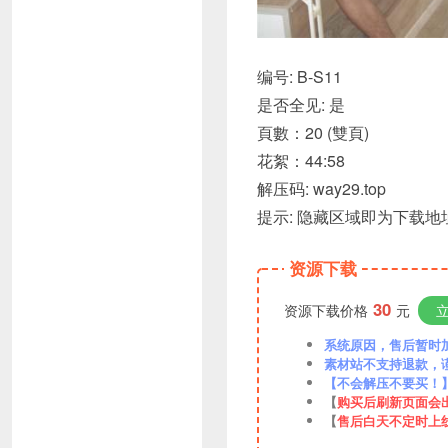
编号: B-S11
是否全见: 是
頁數：20 (雙頁)
花絮：44:58
解压码: way29.top
提示: 隐藏区域即为下载
资源下载
30
资源下载价格
元
系统原因，售后暂时加VX
素材站不支持退款，
【不会解压不要买！
【
购买后刷新页面会
【
售后白天不定时上