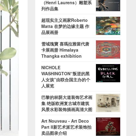
（Henri Laurens）雕塑系
列作品集
超现实主义画家Roberto
Matta 在梦的边缘主题 作
品展画册
雪域瑰寶 喜瑪拉雅當代唐
卡展画册 Himalaya
Thangka exhibition
NICHOLE
WASHINGTON“叛逆的黑
人女孩”由联合国主办的个
人展览
巴黎的林荫大道装饰艺术画
集 绝版欧洲复古城市建筑
风景水彩装饰插画高清大图
Art Nouveau - Art Deco
Part II新艺术派艺术装饰拍
卖品图录介绍