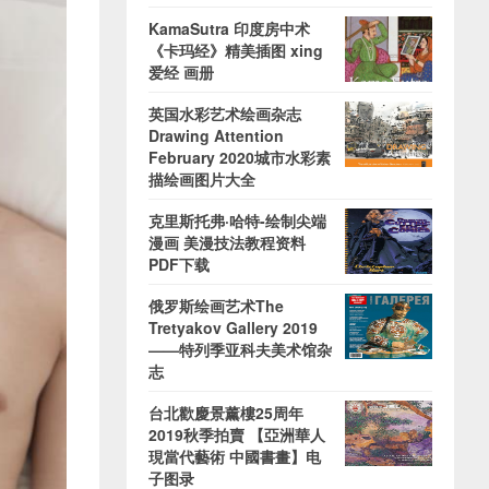
KamaSutra 印度房中术
《卡玛经》精美插图 xing
爱经 画册
英国水彩艺术绘画杂志
Drawing Attention
February 2020城市水彩素
描绘画图片大全
克里斯托弗·哈特-绘制尖端
漫画 美漫技法教程资料
PDF下载
俄罗斯绘画艺术The
Tretyakov Gallery 2019
——特列季亚科夫美术馆杂
志
台北歡慶景薰樓25周年
2019秋季拍賣 【亞洲華人
現當代藝術 中國書畫】电
子图录