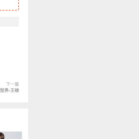
下一篇
美型男-王锴