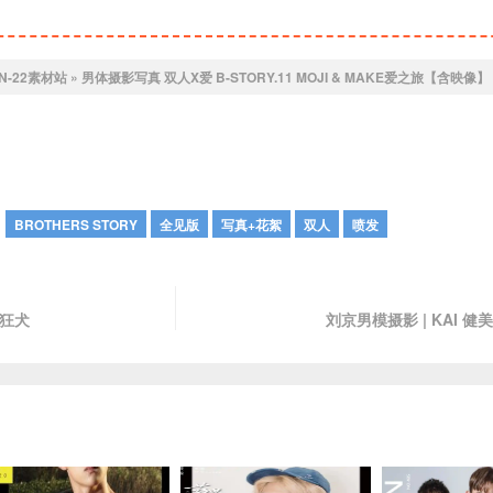
IN-22素材站
»
男体摄影写真 双人X爱 B-STORY.11 MOJI & MAKE爱之旅【含映像】
：
BROTHERS STORY
全见版
写真+花絮
双人
喷发
与狂犬
刘京男模摄影 | KAI 健