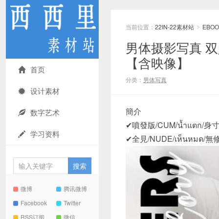
当前位置：
22IN-22素材站
EBOO
>
男体摄影写真 双人X
【含映像】
首页
分类：
男体写真
设计素材
簡介
数字艺术
✔噴發版/CUM/น้ำแตก/身寸精/
学习资料
✔全見/NUDE/เห็นหมด/無修
微博
腾讯微博
Facebook
Twitter
RSS订阅
微信