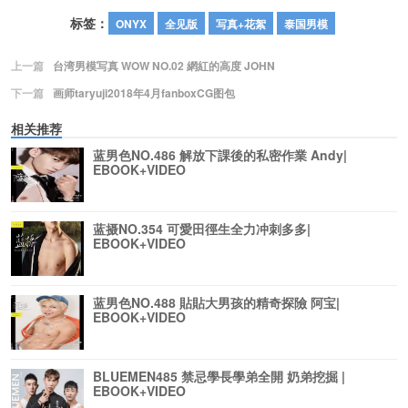
标签：
ONYX
全见版
写真+花絮
泰国男模
上一篇
台湾男模写真 WOW NO.02 網紅的高度 JOHN
下一篇
画师taryuji2018年4月fanboxCG图包
相关推荐
蓝男色NO.486 解放下課後的私密作業 Andy|
EBOOK+VIDEO
蓝摄NO.354 可愛田徑生全力冲刺多多|
EBOOK+VIDEO
蓝男色NO.488 貼貼大男孩的精奇探險 阿宝|
EBOOK+VIDEO
BLUEMEN485 禁忌學長學弟全開 奶弟挖掘 |
EBOOK+VIDEO