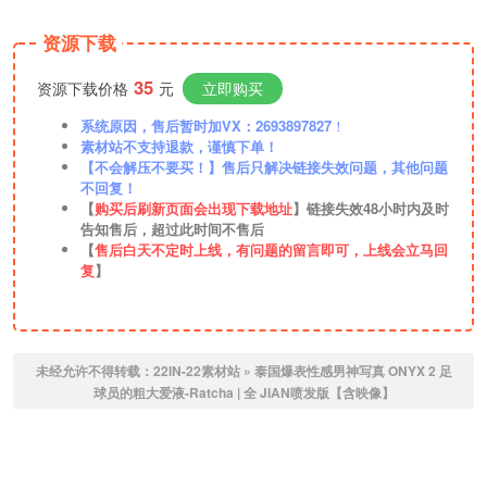
资源下载
35
资源下载价格
元
立即购买
系统原因，售后暂时加VX：2693897827
！
素材站不支持退款，谨慎下单！
【不会解压不要买！】售后只解决链接失效问题，其他问题
不回复！
【
购买后刷新页面会出现下载地址
】链接失效48小时内及时
告知售后，超过此时间不售后
【
售后白天不定时上线，有问题的留言即可，上线会立马回
复
】
未经允许不得转载：
22IN-22素材站
»
泰国爆表性感男神写真 ONYX 2 足
球员的粗大爱液-Ratcha | 全 JIAN喷发版【含映像】