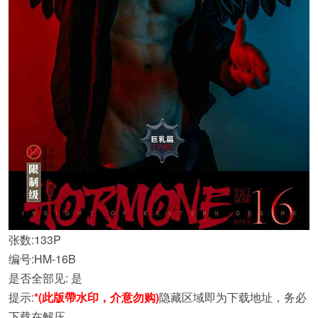
张数:133P
编号:HM-16B
是否全部见: 是
提示:
*(此版帶水印，介意勿购)
隐藏区域即为下载地址，务必
下载在解压