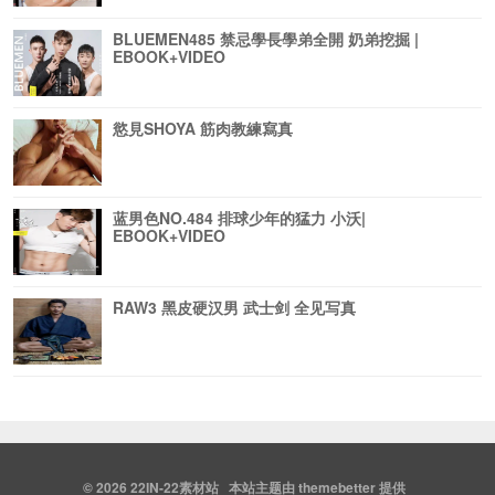
BLUEMEN485 禁忌學長學弟全開 奶弟挖掘 |
EBOOK+VIDEO
慾見SHOYA 筋肉教練寫真
蓝男色NO.484 排球少年的猛力 小沃|
EBOOK+VIDEO
RAW3 黑皮硬汉男 武士剑 全见写真
© 2026
22IN-22素材站
本站主题由
themebetter
提供