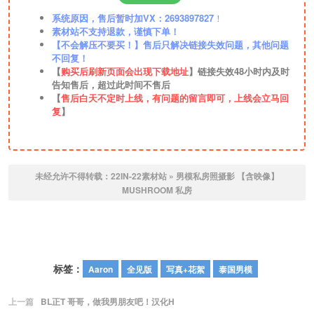
系统原因，售后暂时加VX：2693897827
！
素材站不支持退款，谨慎下单！
【不会解压不要买！】售后只解决链接失效问题，其他问题
不回复！
【
购买后刷新页面会出现下载地址
】链接失效48小时内及时
告知售后，超过此时间不售后
【
售后白天不定时上线，有问题的留言即可，上线会立马回
复
】
未经允许不得转载：
22IN-22素材站
»
男模私房照摄影 【含映像】
MUSHROOM 私房
标签：
Aaron
全见版
写真+花絮
泰国男模
上一篇
BL正T 哥哥，做我男朋友吧！汉化H