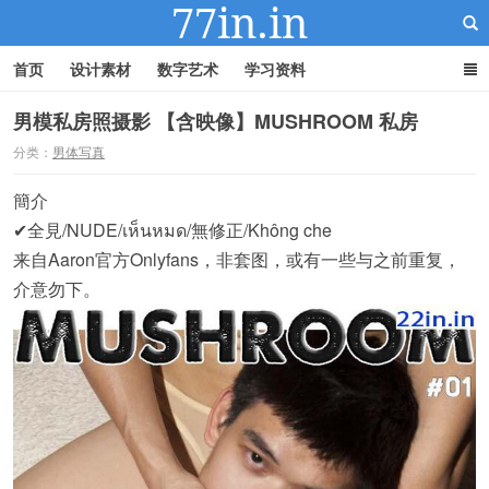
首页
设计素材
数字艺术
学习资料
男模私房照摄影 【含映像】MUSHROOM 私房
分类：
男体写真
22IN-22素材站
簡介
✔全見/NUDE/เห็นหมด/無修正/Không che
来自Aaron官方Onlyfans，非套图，或有一些与之前重复，
介意勿下。