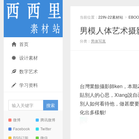
当前位置：
22IN-22素材站
EBOO
>
男模人体艺术摄影 男
分类：
男体写真
首页
设计素材
数字艺术
学习资料
台灣業餘攝影師ken，本期
貼別人的心思，Xiang說
別人如何看待他，做甚麼要
化出多樣貌!
微博
腾讯微博
Facebook
Twitter
RSS订阅
微信