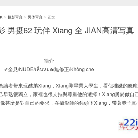
K
摄影写真
男体写真
正文
>
>
>
摄62 玩伴 Xiang 全 JIAN高清写真
簡介
✔全見/NUDE/เห็นหมด/無修正/Không che
為讀者帶來玩酷弟Xiang，Xiang剛畢業大學生，看似稚嫩的臉
自己早熟很獨立，家裡也很支持與尊重他的選擇！Xiang勇於做自
像甚麼是對自己的要求，在攝影師的鏡頭下Xiang，帶著赤子真