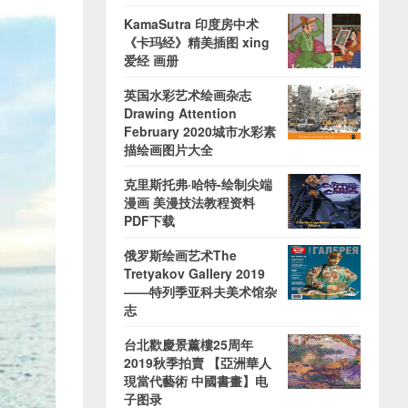
KamaSutra 印度房中术
《卡玛经》精美插图 xing
爱经 画册
英国水彩艺术绘画杂志
Drawing Attention
February 2020城市水彩素
描绘画图片大全
克里斯托弗·哈特-绘制尖端
漫画 美漫技法教程资料
PDF下载
俄罗斯绘画艺术The
Tretyakov Gallery 2019
——特列季亚科夫美术馆杂
志
台北歡慶景薰樓25周年
2019秋季拍賣 【亞洲華人
現當代藝術 中國書畫】电
子图录