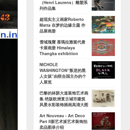
（Henri Laurens）雕塑系
列作品集
超现实主义画家Roberto
Matta 在梦的边缘主题 作
品展画册
雪域瑰寶 喜瑪拉雅當代唐
卡展画册 Himalaya
Thangka exhibition
NICHOLE
WASHINGTON“叛逆的黑
人女孩”由联合国主办的个
人展览
巴黎的林荫大道装饰艺术画
集 绝版欧洲复古城市建筑
风景水彩装饰插画高清大图
Art Nouveau - Art Deco
Part II新艺术派艺术装饰拍
卖品图录介绍