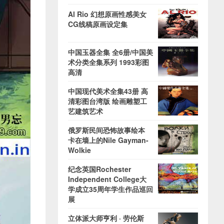
Al Rio 幻想原画性感美女
CG线稿原画设定集
中国玉器全集 全6册/中国美
术分类全集系列 1993彩图
高清
中国现代美术全集43册 高
清彩图台湾版 绘画雕塑工
艺建筑艺术
俄罗斯民间恐怖故事绘本
卡在墙上的Nile Gayman-
Wolkie
纪念英国Rochester
Independent College大
学成立35周年学生作品巡回
展
立体派大师亨利 · 劳伦斯