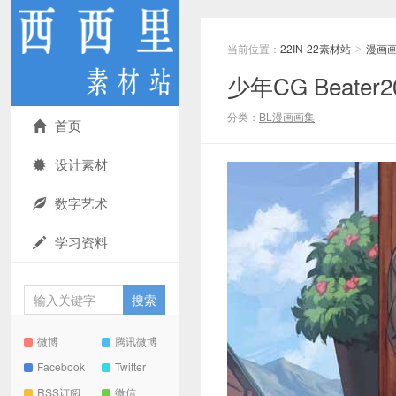
当前位置：
22IN-22素材站
漫画
>
少年CG Beate
分类：
BL漫画画集
首页
设计素材
数字艺术
学习资料
微博
腾讯微博
Facebook
Twitter
RSS订阅
微信