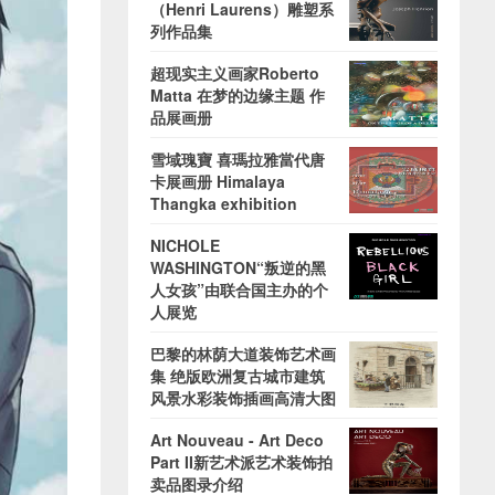
（Henri Laurens）雕塑系
列作品集
超现实主义画家Roberto
Matta 在梦的边缘主题 作
品展画册
雪域瑰寶 喜瑪拉雅當代唐
卡展画册 Himalaya
Thangka exhibition
NICHOLE
WASHINGTON“叛逆的黑
人女孩”由联合国主办的个
人展览
巴黎的林荫大道装饰艺术画
集 绝版欧洲复古城市建筑
风景水彩装饰插画高清大图
Art Nouveau - Art Deco
Part II新艺术派艺术装饰拍
卖品图录介绍