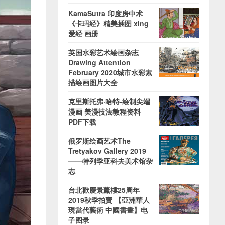
KamaSutra 印度房中术
《卡玛经》精美插图 xing
爱经 画册
英国水彩艺术绘画杂志
Drawing Attention
February 2020城市水彩素
描绘画图片大全
克里斯托弗·哈特-绘制尖端
漫画 美漫技法教程资料
PDF下载
俄罗斯绘画艺术The
Tretyakov Gallery 2019
——特列季亚科夫美术馆杂
志
台北歡慶景薰樓25周年
2019秋季拍賣 【亞洲華人
現當代藝術 中國書畫】电
子图录