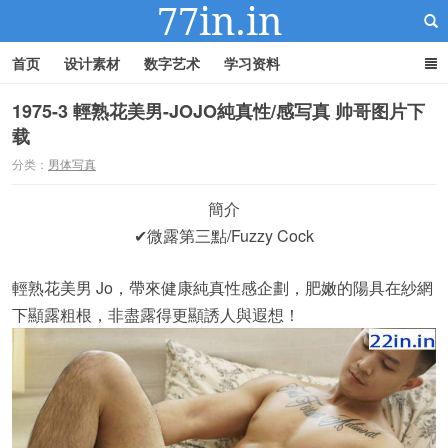
首页
设计素材
数字艺术
学习资料
1975-3 輕熟花美男-JOJO純真性/感写真 帅哥图片下
载
22IN-22素材站
分类：
男体写真
簡介
✔微露第三點/Fuzzy Cock
輕熟花美男 Jo，帶來健康純真性感企劃，肥嫩的陽具在紗網
下顯露粗根，非盡露得更顯誘人與遐想！