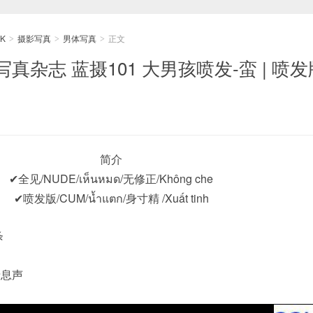
K
摄影写真
男体写真
正文
>
>
>
真杂志 蓝摄101 大男孩喷发-蛮 | 喷发
简介
✔全见/NUDE/เห็นหมด/无修正/Không che
✔喷发版/CUM/น้ำแตก/身寸精 /Xuất tinh
条
喘息声