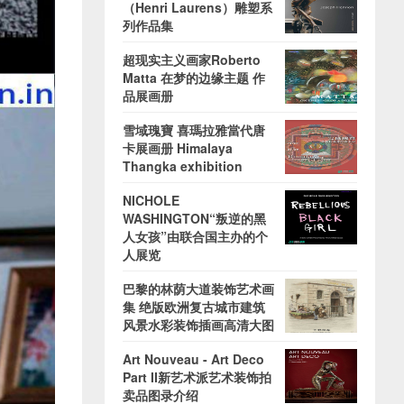
（Henri Laurens）雕塑系
列作品集
超现实主义画家Roberto
Matta 在梦的边缘主题 作
品展画册
雪域瑰寶 喜瑪拉雅當代唐
卡展画册 Himalaya
Thangka exhibition
NICHOLE
WASHINGTON“叛逆的黑
人女孩”由联合国主办的个
人展览
巴黎的林荫大道装饰艺术画
集 绝版欧洲复古城市建筑
风景水彩装饰插画高清大图
Art Nouveau - Art Deco
Part II新艺术派艺术装饰拍
卖品图录介绍