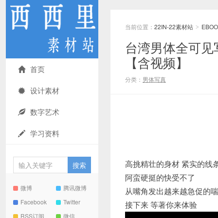
当前位置：
22IN-22素材站
EBOO
>
台湾男体全可见写
【含视频】
首页
分类：
男体写真
设计素材
数字艺术
学习资料
高挑精壮的身材 紧实的线
阿蛮硬挺的快受不了
微博
腾讯微博
从嘴角发出越来越急促的
Facebook
Twitter
接下来 等著你来体验
RSS订阅
微信