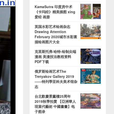
KamaSutra 印度房中术
《卡玛经》精美插图 xing
爱经 画册
英国水彩艺术绘画杂志
Drawing Attention
February 2020城市水彩素
描绘画图片大全
克里斯托弗·哈特-绘制尖端
漫画 美漫技法教程资料
PDF下载
俄罗斯绘画艺术The
Tretyakov Gallery 2019
——特列季亚科夫美术馆杂
志
台北歡慶景薰樓25周年
2019秋季拍賣 【亞洲華人
現當代藝術 中國書畫】电
子图录