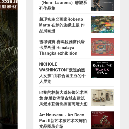
（Henri Laurens）雕塑系
列作品集
超现实主义画家Roberto
Matta 在梦的边缘主题 作
品展画册
雪域瑰寶 喜瑪拉雅當代唐
卡展画册 Himalaya
Thangka exhibition
NICHOLE
WASHINGTON“叛逆的黑
人女孩”由联合国主办的个
人展览
巴黎的林荫大道装饰艺术画
集 绝版欧洲复古城市建筑
风景水彩装饰插画高清大图
Art Nouveau - Art Deco
Part II新艺术派艺术装饰拍
卖品图录介绍