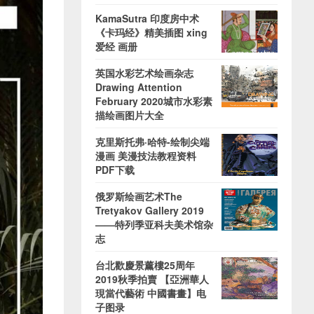
KamaSutra 印度房中术
《卡玛经》精美插图 xing
爱经 画册
英国水彩艺术绘画杂志
Drawing Attention
February 2020城市水彩素
描绘画图片大全
克里斯托弗·哈特-绘制尖端
漫画 美漫技法教程资料
PDF下载
俄罗斯绘画艺术The
Tretyakov Gallery 2019
——特列季亚科夫美术馆杂
志
台北歡慶景薰樓25周年
2019秋季拍賣 【亞洲華人
現當代藝術 中國書畫】电
子图录