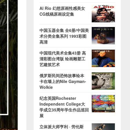
Al Rio 幻想原画性感美女
CG线稿原画设定集
中国玉器全集 全6册/中国美
术分类全集系列 1993彩图
高清
中国现代美术全集43册 高
清彩图台湾版 绘画雕塑工
艺建筑艺术
俄罗斯民间恐怖故事绘本
卡在墙上的Nile Gayman-
Wolkie
纪念英国Rochester
Independent College大
学成立35周年学生作品巡回
展
立体派大师亨利 · 劳伦斯