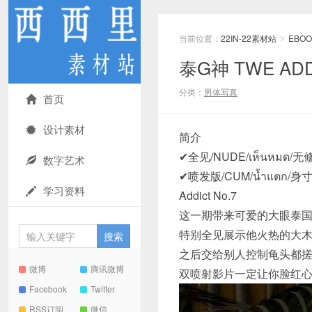
当前位置：
22IN-22素材站
EBOO
>
泰G神 TWE ADD
分类：
男体写真
首页
设计素材
简介
✔全见/NUDE/เห็นหมด/无修
数字艺术
✔喷发版/CUM/น้ำแตก/身寸精/
学习资料
Addict No.7
这一期带来可爱的大眼泰国大
特别全见展示他火热的大
之后交给别人控制龟头都
微博
腾讯微博
双喷射影片一定让你脸红
Facebook
Twitter
RSS订阅
微信