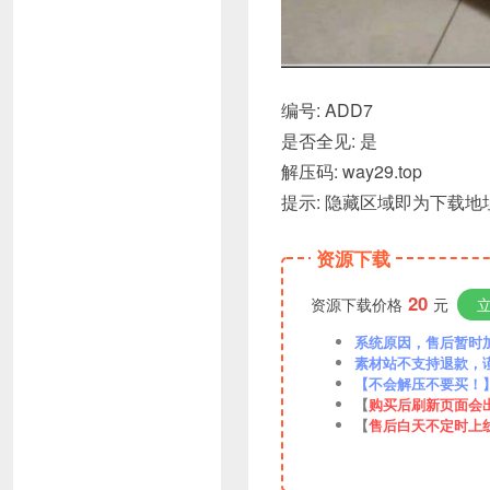
编号: ADD7
是否全见: 是
解压码: way29.top
提示: 隐藏区域即为下载
资源下载
20
资源下载价格
元
系统原因，售后暂时加VX
素材站不支持退款，
【不会解压不要买！
【
购买后刷新页面会
【
售后白天不定时上