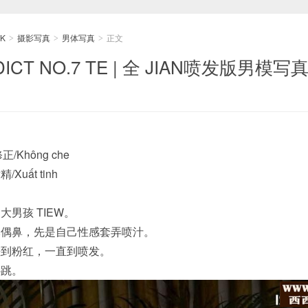
K
摄影写真
男体写真
正文
>
>
>
ICT NO.7 TE | 全 JIAN喷发版男模写
正/Không che
Xuất tinh
男孩 TIEW。
木偶鼻，先是自己性感套弄喷汁。
搓到粉红，一直到喷发。
心跳。