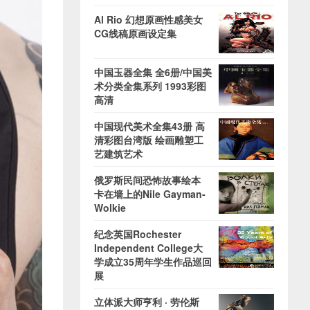
Al Rio 幻想原画性感美女
CG线稿原画设定集
中国玉器全集 全6册/中国美
术分类全集系列 1993彩图
高清
中国现代美术全集43册 高
清彩图台湾版 绘画雕塑工
艺建筑艺术
俄罗斯民间恐怖故事绘本
卡在墙上的Nile Gayman-
Wolkie
纪念英国Rochester
Independent College大
学成立35周年学生作品巡回
展
立体派大师亨利 · 劳伦斯