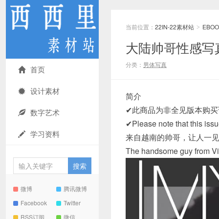
当前位置：
22IN-22素材站
EBOO
>
大陆帅哥性感写真集 
分类：
男体写真
首页
设计素材
简介
✔此商品为非全见版本购买
数字艺术
✔Please note that this iss
学习资料
来自越南的帅哥，让人一
The handsome guy from Viet
微博
腾讯微博
Facebook
Twitter
RSS订阅
微信