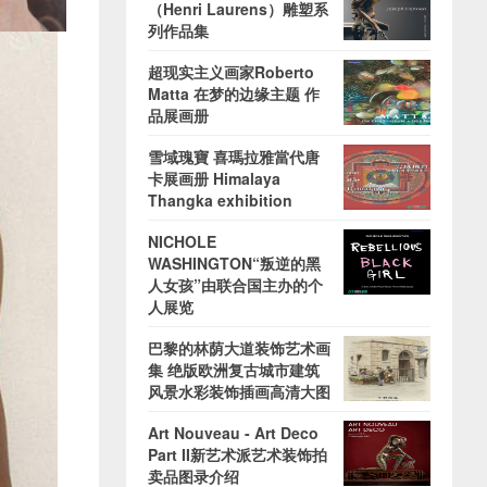
（Henri Laurens）雕塑系
列作品集
超现实主义画家Roberto
Matta 在梦的边缘主题 作
品展画册
雪域瑰寶 喜瑪拉雅當代唐
卡展画册 Himalaya
Thangka exhibition
NICHOLE
WASHINGTON“叛逆的黑
人女孩”由联合国主办的个
人展览
巴黎的林荫大道装饰艺术画
集 绝版欧洲复古城市建筑
风景水彩装饰插画高清大图
Art Nouveau - Art Deco
Part II新艺术派艺术装饰拍
卖品图录介绍