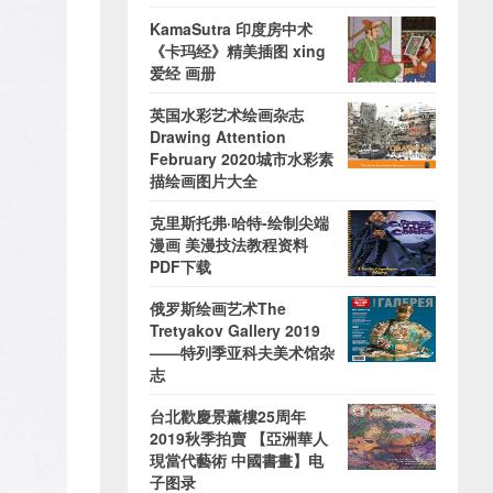
KamaSutra 印度房中术
《卡玛经》精美插图 xing
爱经 画册
英国水彩艺术绘画杂志
Drawing Attention
February 2020城市水彩素
描绘画图片大全
克里斯托弗·哈特-绘制尖端
漫画 美漫技法教程资料
PDF下载
俄罗斯绘画艺术The
Tretyakov Gallery 2019
——特列季亚科夫美术馆杂
志
台北歡慶景薰樓25周年
2019秋季拍賣 【亞洲華人
現當代藝術 中國書畫】电
子图录