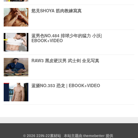
慾見SHOYA 筋肉教練寫真
蓝男色NO.484 排球少年的猛力 小沃|
EBOOK+VIDEO
RAW3 黑皮硬汉男 武士剑 全见写真
蓝摄NO.353 恐龙 | EBOOK+VIDEO
© 2026
22IN-22素材站
本站主题由
themebetter
提供