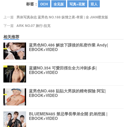
标签：
OCH
全见版
写真+花絮
双人
上一篇
男体写真杂志 蓝男色 NO.188 纵情之夜-孝宸 | 全 JIAN喷发版
下一篇
ARK NO.07 旅行-拉克
相关推荐
蓝男色NO.486 解放下課後的私密作業 Andy|
EBOOK+VIDEO
蓝摄NO.354 可愛田徑生全力冲刺多多|
EBOOK+VIDEO
蓝男色NO.488 貼貼大男孩的精奇探險 阿宝|
EBOOK+VIDEO
BLUEMEN485 禁忌學長學弟全開 奶弟挖掘 |
EBOOK+VIDEO