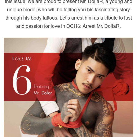
this issue, we are proud to present Mr. DollaR, a young and
unique model who will be telling you his fascinating story
through his body tattoos. Let’s arrest him as a tribute to lust
and passion for love in OCH6: Arrest Mr. DollaR.