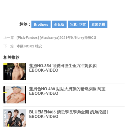
标签：
Brothers
全见版
写真+花絮
泰国男模
上一篇
[PixivFanbox] [Alaskanya]2021年9月furry帅狼CG
下一篇
本攝 NO.02 唯安
相关推荐
蓝摄NO.354 可愛田徑生全力冲刺多多|
EBOOK+VIDEO
蓝男色NO.488 貼貼大男孩的精奇探險 阿宝|
EBOOK+VIDEO
BLUEMEN485 禁忌學長學弟全開 奶弟挖掘 |
EBOOK+VIDEO