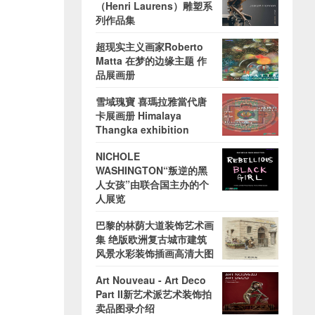
（Henri Laurens）雕塑系
列作品集
超现实主义画家Roberto
Matta 在梦的边缘主题 作
品展画册
雪域瑰寶 喜瑪拉雅當代唐
卡展画册 Himalaya
Thangka exhibition
NICHOLE
WASHINGTON“叛逆的黑
人女孩”由联合国主办的个
人展览
巴黎的林荫大道装饰艺术画
集 绝版欧洲复古城市建筑
风景水彩装饰插画高清大图
Art Nouveau - Art Deco
Part II新艺术派艺术装饰拍
卖品图录介绍