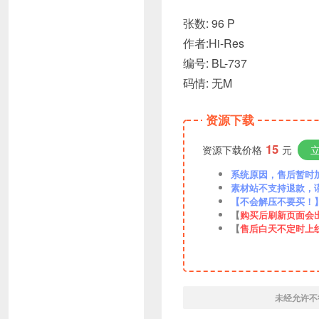
张数: 96 P
作者:Hi-Res
编号: BL-737
码情: 无M
资源下载
15
资源下载价格
元
系统原因，售后暂时加VX
素材站不支持退款，
【不会解压不要买！
【
购买后刷新页面会
【
售后白天不定时上
未经允许不