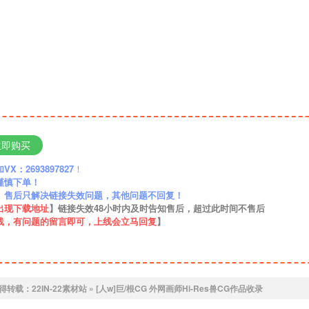
立即购买
：2693897827
！
谨慎下单！
】售后只解决链接失效问题，其他问题不回复！
出现下载地址
】链接失效48小时内及时告知售后，超过此时间不售后
线，有问题的留言即可，上线会立马回复
】
得转载：
22IN-22素材站
»
[人w]巨/根CG 外网画师Hi-Res兽CG作品收录