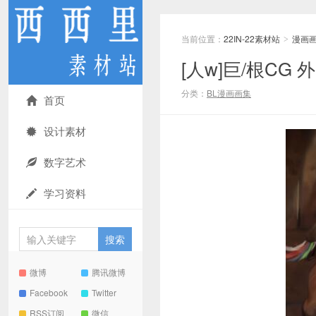
当前位置：
22IN-22素材站
漫画
>
[人w]巨/根CG
分类：
BL漫画画集
首页
设计素材
数字艺术
学习资料
微博
腾讯微博
Facebook
Twitter
RSS订阅
微信