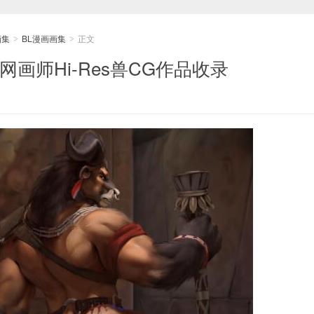
画集
BL漫画画集
正文
>
>
 外网画师Hi-Res兽CG作品收录