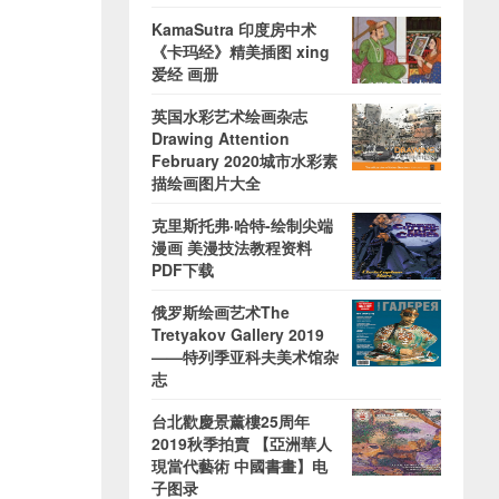
KamaSutra 印度房中术
《卡玛经》精美插图 xing
爱经 画册
英国水彩艺术绘画杂志
Drawing Attention
February 2020城市水彩素
描绘画图片大全
克里斯托弗·哈特-绘制尖端
漫画 美漫技法教程资料
PDF下载
俄罗斯绘画艺术The
Tretyakov Gallery 2019
——特列季亚科夫美术馆杂
志
台北歡慶景薰樓25周年
2019秋季拍賣 【亞洲華人
現當代藝術 中國書畫】电
子图录