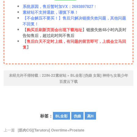
系统原因，售后暂时加VX：2693897827
！
素材站不支持退款，谨慎下单！
【不会解压不要买！】售后只解决链接失效问题，其他问题
不回复！
【
购买后刷新页面会出现下载地址
】链接失效48小时内及时
告知售后，超过此时间不售后
【
售后白天不定时上线，有问题的留言即可，上线会立马回
复
】
未经允许不得转载：
22IN-22素材站
»
BL全彩 [伪娘 女装] 神待ち女装少年
百度云下载
标签：
BL全彩
伪娘
高H
上一篇
[筋肉CG][Tarutoru] Overtime+Prostate