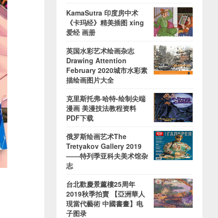
KamaSutra 印度房中术
《卡玛经》精美插图 xing
爱经 画册
英国水彩艺术绘画杂志
Drawing Attention
February 2020城市水彩素
描绘画图片大全
克里斯托弗·哈特-绘制尖端
漫画 美漫技法教程资料
PDF下载
俄罗斯绘画艺术The
Tretyakov Gallery 2019
——特列季亚科夫美术馆杂
志
台北歡慶景薰樓25周年
2019秋季拍賣 【亞洲華人
現當代藝術 中國書畫】电
子图录