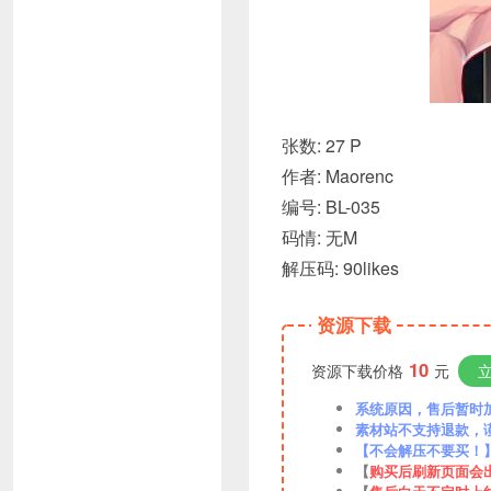
张数: 27 P
作者: Maorenc
编号: BL-035
码情: 无M
解压码: 90likes
资源下载
10
资源下载价格
元
系统原因，售后暂时加VX
素材站不支持退款，
【不会解压不要买！
【
购买后刷新页面会