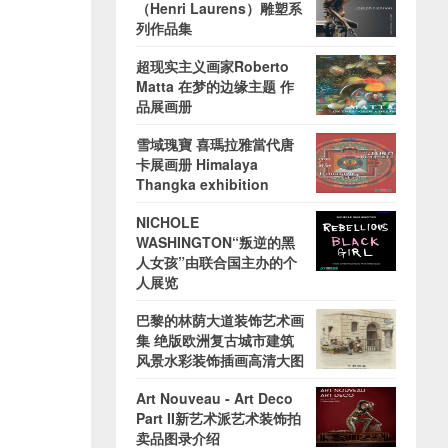
（Henri Laurens）雕塑系
列作品集
超现实主义画家Roberto
Matta 在梦的边缘主题 作
品展画册
雪域瑰寶 喜瑪拉雅當代唐
卡展画册 Himalaya
Thangka exhibition
NICHOLE
WASHINGTON“叛逆的黑
人女孩”由联合国主办的个
人展览
巴黎的林荫大道装饰艺术画
集 绝版欧洲复古城市建筑
风景水彩装饰插画高清大图
Art Nouveau - Art Deco
Part II新艺术派艺术装饰拍
卖品图录介绍