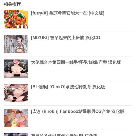
相关推荐
[furry控] 亀頭希望它能大一些 [中文版]
[MIZUKI] 被吊起来的上班族 汉化CG
大佬综合本第四期―触手/怀孕/妊娠/产卵 汉化版
[BL催眠] [OinkO]承接性转教育 汉化版
[宏き (hiroki)] Fanboox站爆肌男CG合集 汉化版
离异爸爸的过度保护行为 BL汉化版