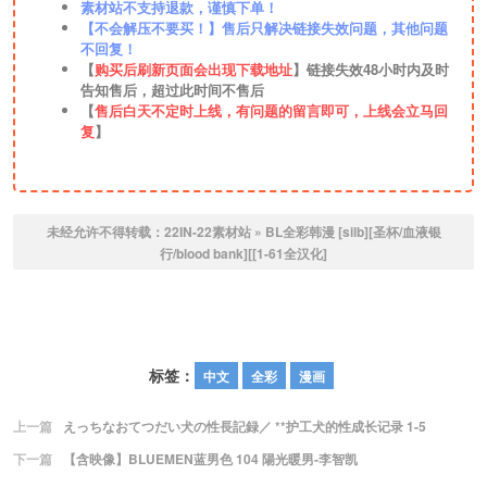
素材站不支持退款，谨慎下单！
【不会解压不要买！】售后只解决链接失效问题，其他问题
不回复！
【
购买后刷新页面会出现下载地址
】链接失效48小时内及时
告知售后，超过此时间不售后
【
售后白天不定时上线，有问题的留言即可，上线会立马回
复
】
未经允许不得转载：
22IN-22素材站
»
BL全彩韩漫 [silb][圣杯/血液银
行/blood bank][[1-61全汉化]
标签：
中文
全彩
漫画
上一篇
えっちなおてつだい犬の性長記録／ **护工犬的性成长记录 1-5
下一篇
【含映像】BLUEMEN蓝男色 104 陽光暖男-李智凯