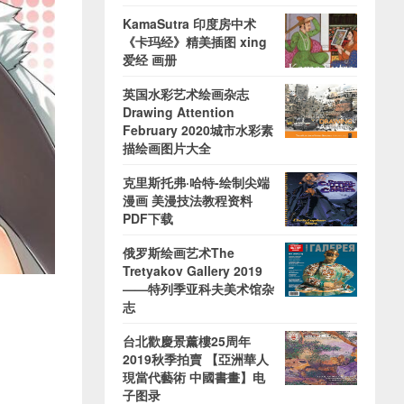
KamaSutra 印度房中术
《卡玛经》精美插图 xing
爱经 画册
英国水彩艺术绘画杂志
Drawing Attention
February 2020城市水彩素
描绘画图片大全
克里斯托弗·哈特-绘制尖端
漫画 美漫技法教程资料
PDF下载
俄罗斯绘画艺术The
Tretyakov Gallery 2019
——特列季亚科夫美术馆杂
志
台北歡慶景薰樓25周年
2019秋季拍賣 【亞洲華人
現當代藝術 中國書畫】电
子图录