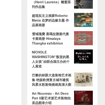
（Henri Laurens）雕塑系
列作品集
超现实主义画家Roberto
Matta 在梦的边缘主题 作
品展画册
雪域瑰寶 喜瑪拉雅當代唐
卡展画册 Himalaya
Thangka exhibition
NICHOLE
WASHINGTON“叛逆的黑
人女孩”由联合国主办的个
人展览
巴黎的林荫大道装饰艺术画
集 绝版欧洲复古城市建筑
风景水彩装饰插画高清大图
Art Nouveau - Art Deco
Part II新艺术派艺术装饰拍
卖品图录介绍