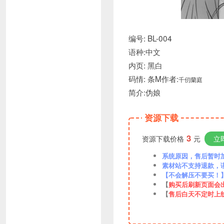
编号: BL-004
语种:中文
内页: 黑白
码情: 条M作者:
千仞蘭庭
简介:伪娘
资源下载
3
资源下载价格
元
立
系统原因，售后暂时加VX
素材站不支持退款，
【不会解压不要买！
【
购买后刷新页面会
【
售后白天不定时上