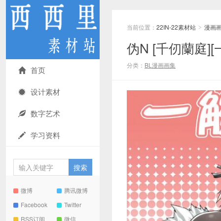
当前位置：
22IN-22素材站
漫画
>
伪N [千仞蘭庭][一觸
分类：
BL漫画画集
首页
设计素材
数字艺术
学习资料
微博
腾讯微博
Facebook
Twitter
RSS订阅
微信