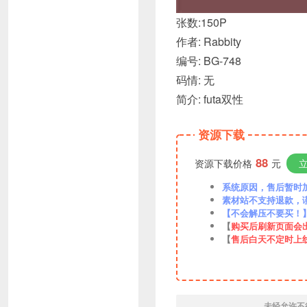
张数:150P
作者: Rabbity
编号: BG-748
码情: 无
简介: futa双性
资源下载
88
资源下载价格
元
系统原因，售后暂时加VX
素材站不支持退款，
【不会解压不要买！
【
购买后刷新页面会
【
售后白天不定时上
未经允许不