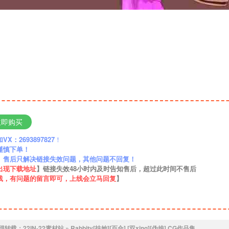
立即购买
：2693897827
！
谨慎下单！
】售后只解决链接失效问题，其他问题不回复！
出现下载地址
】链接失效48小时内及时告知售后，超过此时间不售后
线，有问题的留言即可，上线会立马回复
】
得转载：
22IN-22素材站
»
Rabbity[扶她][百合] [双xing][伪娘] CG作品集