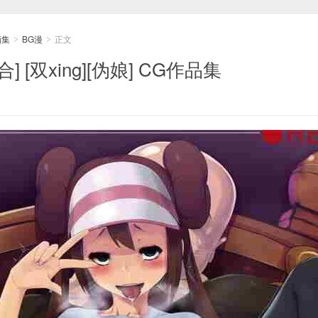
画集
BG漫
正文
>
>
百合] [双xing][伪娘] CG作品集