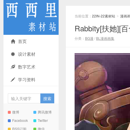
当前位置：
22IN-22素材站
漫画
>
Rabbity[扶她][
分类：
BG漫
/
BL漫画画集
首页
设计素材
数字艺术
学习资料
微博
腾讯微博
Facebook
Twitter
RSS订阅
微信