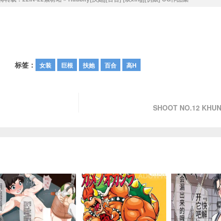
标签：
女装
巨根
扶她
百合
高H
SHOOT NO.12 KH