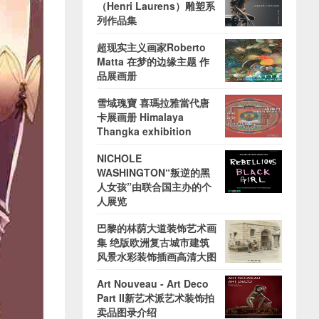
（Henri Laurens）雕塑系
列作品集
超现实主义画家Roberto
Matta 在梦的边缘主题 作
品展画册
雪域瑰寶 喜瑪拉雅當代唐
卡展画册 Himalaya
Thangka exhibition
NICHOLE
WASHINGTON“叛逆的黑
人女孩”由联合国主办的个
人展览
巴黎的林荫大道装饰艺术画
集 绝版欧洲复古城市建筑
风景水彩装饰插画高清大图
Art Nouveau - Art Deco
Part II新艺术派艺术装饰拍
卖品图录介绍