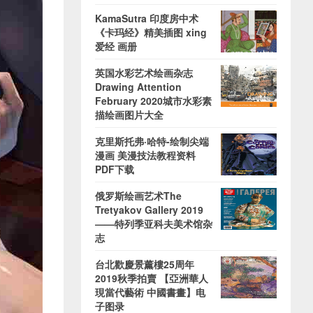
KamaSutra 印度房中术
《卡玛经》精美插图 xing
爱经 画册
英国水彩艺术绘画杂志
Drawing Attention
February 2020城市水彩素
描绘画图片大全
克里斯托弗·哈特-绘制尖端
漫画 美漫技法教程资料
PDF下载
俄罗斯绘画艺术The
Tretyakov Gallery 2019
——特列季亚科夫美术馆杂
志
台北歡慶景薰樓25周年
2019秋季拍賣 【亞洲華人
現當代藝術 中國書畫】电
子图录