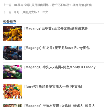
上一篇
BL筋肉 全彩 [只是肌肉训练，恐怕还不够吧？-健身房篇-]汉化
下一篇
哥哥，真的是太坏了！中文
相关推荐
[Magangz]巨型鲨+正义暴龙兽/黑暗暴龙兽
[Magangz] 红龙兽+魔王龙Batzz Furry图包
[Magangz] 牛头人×猫男+鳄鱼Monty X Freddy
[furry控] 亀頭希望它能大一些 [中文版]
[Magangz] 半狼布莱泽+火焰鸡+蜥蜴人+熊兽人