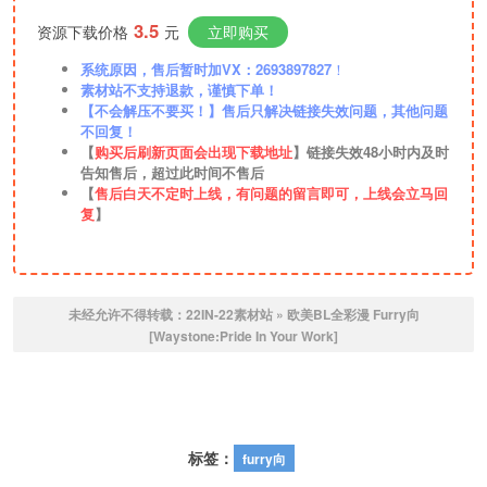
3.5
资源下载价格
元
立即购买
系统原因，售后暂时加VX：2693897827
！
素材站不支持退款，谨慎下单！
【不会解压不要买！】售后只解决链接失效问题，其他问题
不回复！
【
购买后刷新页面会出现下载地址
】链接失效48小时内及时
告知售后，超过此时间不售后
【
售后白天不定时上线，有问题的留言即可，上线会立马回
复
】
未经允许不得转载：
22IN-22素材站
»
欧美BL全彩漫 Furry向
[Waystone:Pride In Your Work]
标签：
furry向