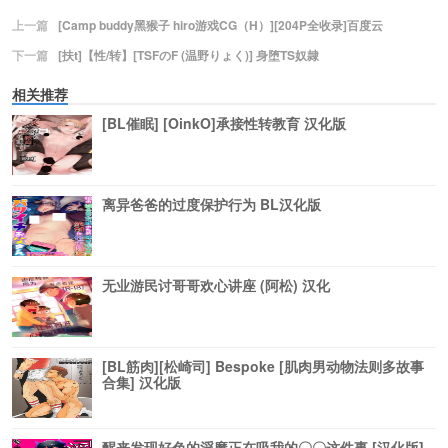
上一篇
[Camp buddy黑猴子 hiro游戏CG（H）][204P全收录]百度云
下一篇
[扶t]【性/转】[TSFのF (温野りょく)] 身堕TS奴隷
相关推荐
[BL催眠] [OinkO]承接性转教育 汉化版
离异爸爸的过度保护行为 BL汉化版
无业游民讨哥哥欢心讲座 (阿松) 汉化
[BL筋肉][松崎司] Bespoke [肌肉男动物法则多故事
合集] 汉化版
醒来发现好色的淫魔正在吸我的〇〇这件事 [汉化版]