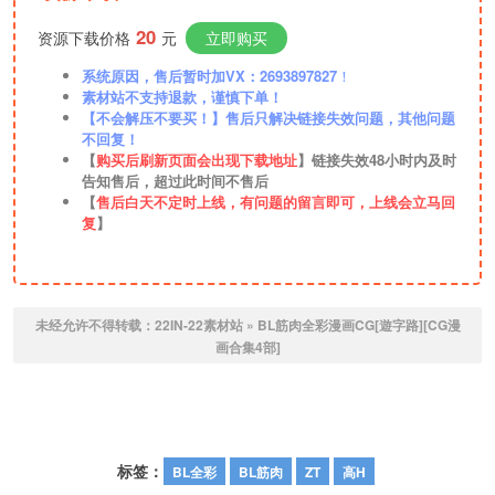
20
资源下载价格
元
立即购买
系统原因，售后暂时加VX：2693897827
！
素材站不支持退款，谨慎下单！
【不会解压不要买！】售后只解决链接失效问题，其他问题
不回复！
【
购买后刷新页面会出现下载地址
】链接失效48小时内及时
告知售后，超过此时间不售后
【
售后白天不定时上线，有问题的留言即可，上线会立马回
复
】
未经允许不得转载：
22IN-22素材站
»
BL筋肉全彩漫画CG[遊字路][CG漫
画合集4部]
标签：
BL全彩
BL筋肉
ZT
高H