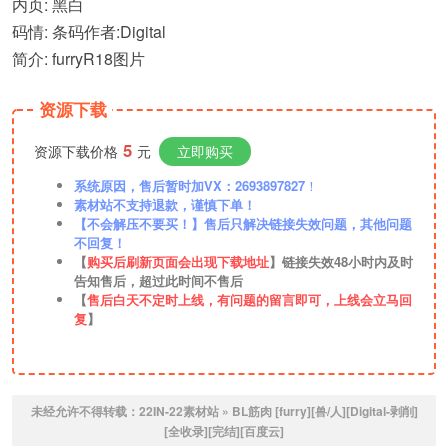
内页: 黑白
码情: 条码作者:Digital
简介: furryR18图片
资源下载
5
资源下载价格
元
立即购买
系统原因，售后暂时加VX：2693897827
！
素材站不支持退款，谨慎下单！
【不会解压不要买！】售后只解决链接失效问题，其他问题
不回复！
【
购买后刷新页面会出现下载地址
】链接失效48小时内及时
告知售后，超过此时间不售后
【
售后白天不定时上线，有问题的留言即可，上线会立马回
复
】
未经允许不得转载：
22IN-22素材站
»
BL筋肉 [furry][兽/人][Digital-剥削]
[全收录][完结][百度云]