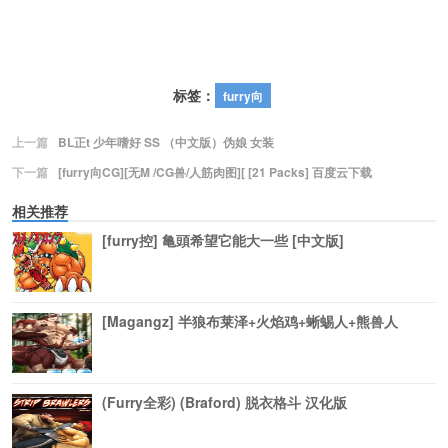
标签：
furry向
上一篇
BL正t 少年嗜好 SS （中文版）伪娘 女装
下一篇
[furry向CG][无M /CG兽/人筋肉图][ [21 Packs] 百度云下载
相关推荐
[furry控] 亀頭希望它能大一些 [中文版]
[Magangz] 半狼布莱泽+火焰鸡+蜥蜴人+熊兽人
(Furry全彩) (Braford) 脱衣格斗 汉化版