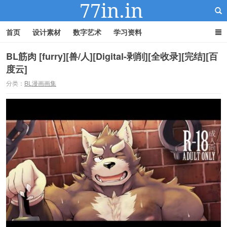
首页
设计素材
数字艺术
学习资料
BL筋肉 [furry][兽/人][Digital-剥削][全收录][完结][百
度云]
22IN-22素材站
分类：
BL漫画画集