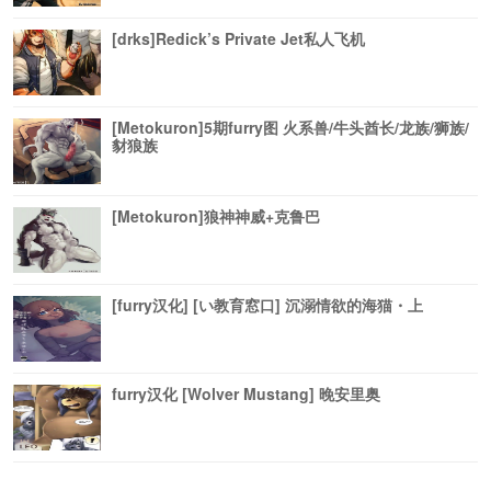
[drks]Redick’s Private Jet私人飞机
[Metokuron]5期furry图 火系兽/牛头酋长/龙族/狮族/
豺狼族
[Metokuron]狼神神威+克鲁巴
[furry汉化] [い教育窓口] 沉溺情欲的海猫・上
furry汉化 [Wolver Mustang] 晚安里奥