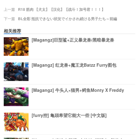
上一篇
R18 筋肉 【犬太】【汉化】【战斗！加号君！！！】
下一篇
BL全彩 抵抗できない状況でイかされ続ける男子たち～前編
相关推荐
[Magangz]巨型鲨+正义暴龙兽/黑暗暴龙兽
[Magangz] 红龙兽+魔王龙Batzz Furry图包
[Magangz] 牛头人×猫男+鳄鱼Monty X Freddy
[furry控] 亀頭希望它能大一些 [中文版]