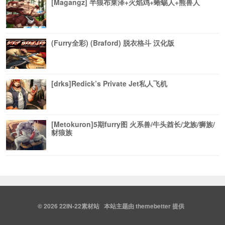
[Magangz] 半狼布莱泽+火焰鸡+蜥蜴人+熊兽人
(Furry全彩) (Braford) 脱衣格斗 汉化版
[drks]Redick’s Private Jet私人飞机
[Metokuron]5期furry图 火系兽/牛头酋长/龙族/狮族/
豺狼族
© 2026
22IN-22素材站
本站主题由
themebetter
提供