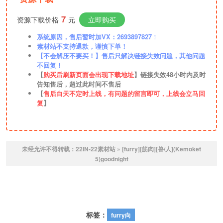
7
资源下载价格
元
立即购买
系统原因，售后暂时加VX：2693897827
！
素材站不支持退款，谨慎下单！
【不会解压不要买！】售后只解决链接失效问题，其他问题
不回复！
【
购买后刷新页面会出现下载地址
】链接失效48小时内及时
告知售后，超过此时间不售后
【
售后白天不定时上线，有问题的留言即可，上线会立马回
复
】
未经允许不得转载：
22IN-22素材站
»
[furry][筋肉][兽/人](Kemoket
5)goodnight
标签：
furry向