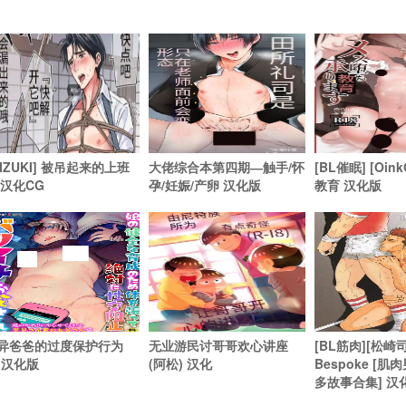
MIZUKI] 被吊起来的上班
大佬综合本第四期―触手/怀
[BL催眠] [Oi
 汉化CG
孕/妊娠/产卵 汉化版
教育 汉化版
异爸爸的过度保护行为
无业游民讨哥哥欢心讲座
[BL筋肉][松崎司
L汉化版
(阿松) 汉化
Bespoke [
多故事合集] 汉