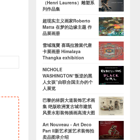
（Henri Laurens）雕塑系
列作品集
超现实主义画家Roberto
Matta 在梦的边缘主题 作
品展画册
雪域瑰寶 喜瑪拉雅當代唐
卡展画册 Himalaya
Thangka exhibition
NICHOLE
WASHINGTON“叛逆的黑
人女孩”由联合国主办的个
人展览
巴黎的林荫大道装饰艺术画
集 绝版欧洲复古城市建筑
风景水彩装饰插画高清大图
Art Nouveau - Art Deco
Part II新艺术派艺术装饰拍
卖品图录介绍