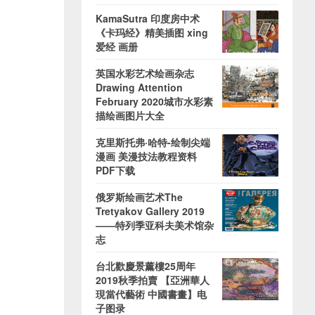
KamaSutra 印度房中术
《卡玛经》精美插图 xing
爱经 画册
英国水彩艺术绘画杂志
Drawing Attention
February 2020城市水彩素
描绘画图片大全
克里斯托弗·哈特-绘制尖端
漫画 美漫技法教程资料
PDF下载
俄罗斯绘画艺术The
Tretyakov Gallery 2019
——特列季亚科夫美术馆杂
志
台北歡慶景薰樓25周年
2019秋季拍賣 【亞洲華人
現當代藝術 中國書畫】电
子图录