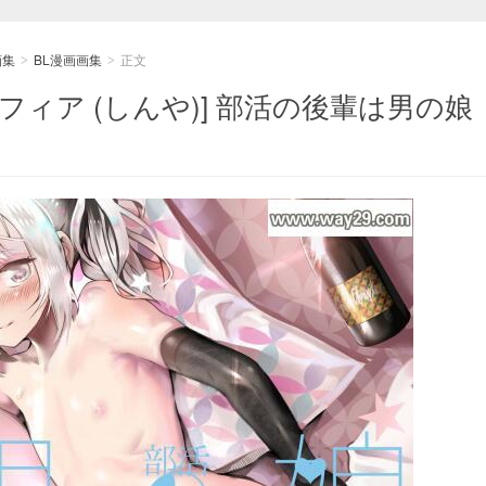
画集
BL漫画画集
正文
>
>
ィア (しんや)] 部活の後輩は男の娘