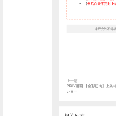
【
售后白天不定时上
未经允许不得
上一篇
PIXIV漫画 【全彩筋肉】上
ショー
相关推荐