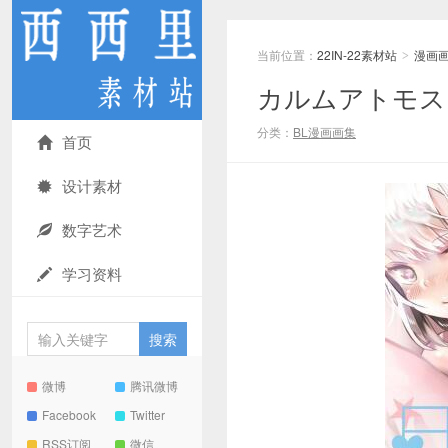
当前位置：
22IN-22素材站
漫画
>
カルムアトモスフ
分类：
BL漫画画集
首页
设计素材
数字艺术
学习资料
微博
腾讯微博
Facebook
Twitter
RSS订阅
微信