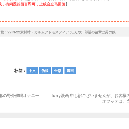
线，有问题的留言即可，上线会立马回复
】
转载：
22IN-22素材站
»
カルムアトモスフィア (しんや)] 部活の後輩は男の娘
标签：
中文
伪娘
全彩
漫画
条○麻の野外催眠オナニー
furry漫画 申し訳ございませんが、お客様
オフッテは、