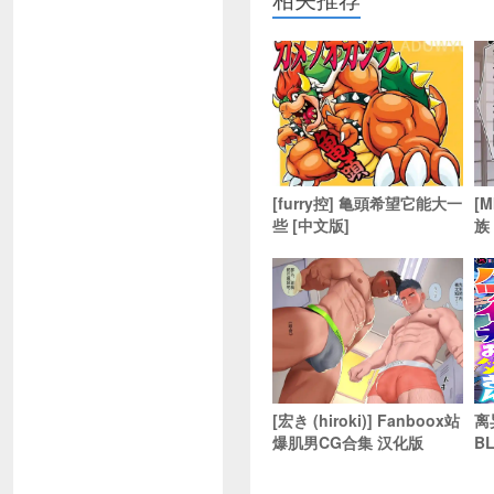
[furry控] 亀頭希望它能大一
[
些 [中文版]
族
[宏き (hiroki)] Fanboox站
离
爆肌男CG合集 汉化版
B