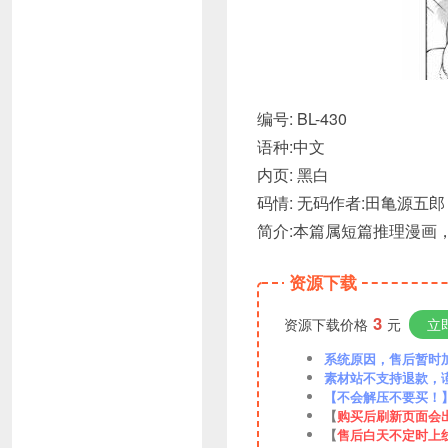
编号: BL-430
语种:中文
内页: 黑白
码情: 无码作者:田亀源五郎
简介:本篇属短篇推理漫画，
资源下载
3
资源下载价格
元
立
系统原因，售后暂时加VX
素材站不支持退款，
【不会解压不要买！
【
购买后刷新页面会
【
售后白天不定时上