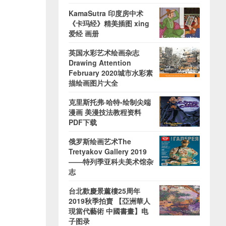
KamaSutra 印度房中术
《卡玛经》精美插图 xing
爱经 画册
英国水彩艺术绘画杂志
Drawing Attention
February 2020城市水彩素
描绘画图片大全
克里斯托弗·哈特-绘制尖端
漫画 美漫技法教程资料
PDF下载
俄罗斯绘画艺术The
Tretyakov Gallery 2019
——特列季亚科夫美术馆杂
志
台北歡慶景薰樓25周年
2019秋季拍賣 【亞洲華人
現當代藝術 中國書畫】电
子图录