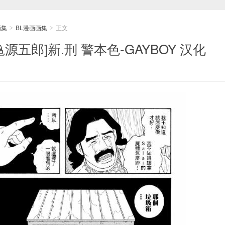
画集
BL漫画画集
正文
>
>
亀源五郎]新.刑 警本色-GAYBOY 汉化