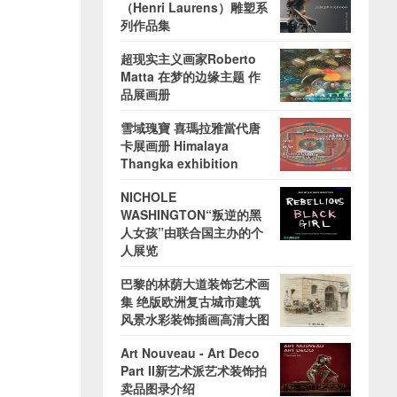
（Henri Laurens）雕塑系
列作品集
超现实主义画家Roberto
Matta 在梦的边缘主题 作
品展画册
雪域瑰寶 喜瑪拉雅當代唐
卡展画册 Himalaya
Thangka exhibition
NICHOLE
WASHINGTON“叛逆的黑
人女孩”由联合国主办的个
人展览
巴黎的林荫大道装饰艺术画
集 绝版欧洲复古城市建筑
风景水彩装饰插画高清大图
Art Nouveau - Art Deco
Part II新艺术派艺术装饰拍
卖品图录介绍