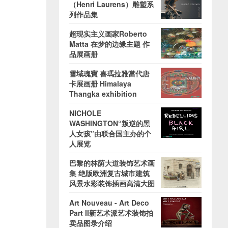
（Henri Laurens）雕塑系
列作品集
超现实主义画家Roberto
Matta 在梦的边缘主题 作
品展画册
雪域瑰寶 喜瑪拉雅當代唐
卡展画册 Himalaya
Thangka exhibition
NICHOLE
WASHINGTON“叛逆的黑
人女孩”由联合国主办的个
人展览
巴黎的林荫大道装饰艺术画
集 绝版欧洲复古城市建筑
风景水彩装饰插画高清大图
Art Nouveau - Art Deco
Part II新艺术派艺术装饰拍
卖品图录介绍