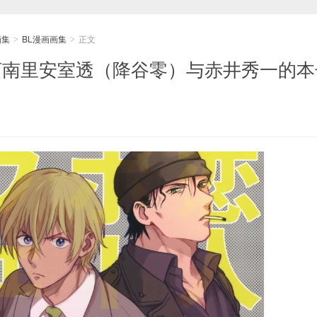
画集
BL漫画画集
正文
>
>
探柯南里安室透（降谷零）与赤井秀一的本