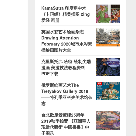
KamaSutra 印度房中术
《卡玛经》精美插图 xing
爱经 画册
英国水彩艺术绘画杂志
Drawing Attention
February 2020城市水彩素
描绘画图片大全
克里斯托弗·哈特-绘制尖端
漫画 美漫技法教程资料
PDF下载
俄罗斯绘画艺术The
Tretyakov Gallery 2019
——特列季亚科夫美术馆杂
志
台北歡慶景薰樓25周年
2019秋季拍賣 【亞洲華人
現當代藝術 中國書畫】电
子图录