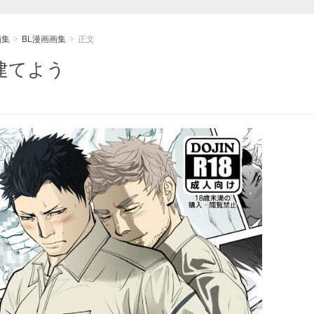
画集
BL漫画画集
正文
>
>
を建てよう