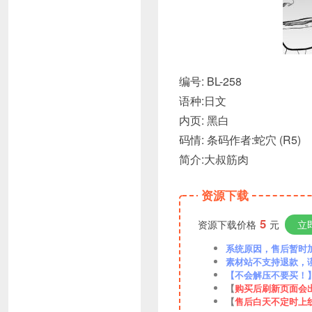
编号: BL-258
语种:日文
内页: 黑白
码情: 条码作者:蛇穴 (R5)
简介:大叔筋肉
资源下载
5
资源下载价格
元
立
系统原因，售后暂时加VX
素材站不支持退款，
【不会解压不要买！
【
购买后刷新页面会
【
售后白天不定时上