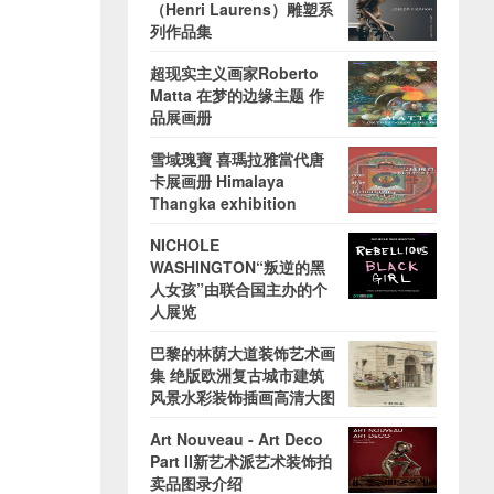
（Henri Laurens）雕塑系
列作品集
超现实主义画家Roberto
Matta 在梦的边缘主题 作
品展画册
雪域瑰寶 喜瑪拉雅當代唐
卡展画册 Himalaya
Thangka exhibition
NICHOLE
WASHINGTON“叛逆的黑
人女孩”由联合国主办的个
人展览
巴黎的林荫大道装饰艺术画
集 绝版欧洲复古城市建筑
风景水彩装饰插画高清大图
Art Nouveau - Art Deco
Part II新艺术派艺术装饰拍
卖品图录介绍