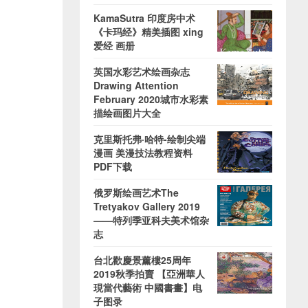
KamaSutra 印度房中术
《卡玛经》精美插图 xing
爱经 画册
英国水彩艺术绘画杂志
Drawing Attention
February 2020城市水彩素
描绘画图片大全
克里斯托弗·哈特-绘制尖端
漫画 美漫技法教程资料
PDF下载
俄罗斯绘画艺术The
Tretyakov Gallery 2019
——特列季亚科夫美术馆杂
志
台北歡慶景薰樓25周年
2019秋季拍賣 【亞洲華人
現當代藝術 中國書畫】电
子图录