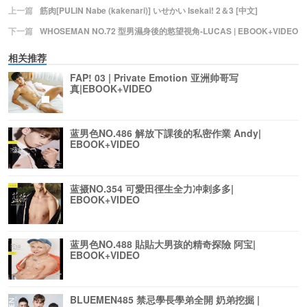
上一篇
筋肉[PULIN Nabe (kakenari)] いせかい Isekai! 2＆3 [中文]
下一篇
WHOSEMAN NO.72 型男濕身後的慾望視角-LUCAS | EBOOK+VIDEO
相关推荐
FAP! 03 | Private Emotion 亚洲帅哥写
真|EBOOK+VIDEO
蓝男色NO.486 解放下課後的私密作業 Andy|
EBOOK+VIDEO
蓝摄NO.354 可愛田徑生全力冲刺多多|
EBOOK+VIDEO
蓝男色NO.488 貼貼大男孩的精奇探險 阿宝|
EBOOK+VIDEO
BLUEMEN485 禁忌學長學弟全開 奶弟挖掘 |