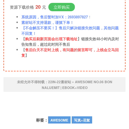
20
资源下载价格
元
立即购买
系统原因，售后暂时加VX：2693897827
！
素材站不支持退款，谨慎下单！
【不会解压不要买！】售后只解决链接失效问题，其他问题
不回复！
【
购买后刷新页面会出现下载地址
】链接失效48小时内及时
告知售后，超过此时间不售后
【
售后白天不定时上线，有问题的留言即可，上线会立马回
复
】
未经允许不得转载：
22IN-22素材站
»
AWESOME NO.06 BON
NALUEMIT | EBOOK+VIDEO
标签：
AWESOME
写真+花絮