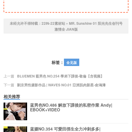
未经允许不得转载：
22IN-22素材站
»
MR. Sunshine 01 阳光先生创刊号
激情全 JIAN版
标签：
全见版
上一篇
BLUEMEN 藍男色 NO.254 學弟下課後-敬倫【含视频】
下一篇
劉京男性摄影作品 | WAVES NO.01 亞洲肌肉新星-俞鴻濤
相关推荐
蓝男色NO.486 解放下課後的私密作業 Andy|
EBOOK+VIDEO
蓝摄NO.354 可愛田徑生全力冲刺多多|