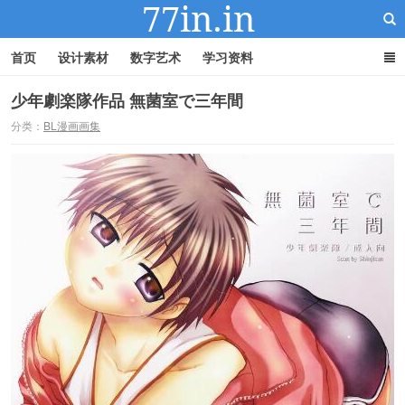
首页
设计素材
数字艺术
学习资料
少年劇楽隊作品 無菌室で三年間
分类：
BL漫画画集
22IN-22素材站