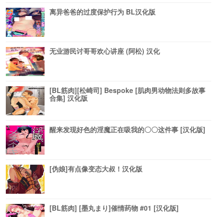
离异爸爸的过度保护行为 BL汉化版
无业游民讨哥哥欢心讲座 (阿松) 汉化
[BL筋肉][松崎司] Bespoke [肌肉男动物法则多故事
合集] 汉化版
醒来发现好色的淫魔正在吸我的〇〇这件事 [汉化版]
[伪娘]有点像变态大叔！汉化版
[BL筋肉] [墨丸まり]催情药物 #01 [汉化版]