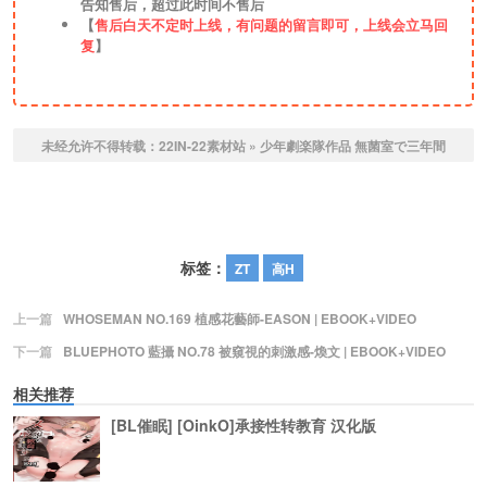
告知售后，超过此时间不售后
【
售后白天不定时上线，有问题的留言即可，上线会立马回
复
】
未经允许不得转载：
22IN-22素材站
»
少年劇楽隊作品 無菌室で三年間
标签：
ZT
高H
上一篇
WHOSEMAN NO.169 植感花藝師-EASON | EBOOK+VIDEO
下一篇
BLUEPHOTO 藍攝 NO.78 被窺視的刺激感-煥文 | EBOOK+VIDEO
相关推荐
[BL催眠] [OinkO]承接性转教育 汉化版